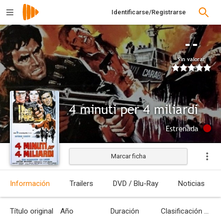
Identificarse/Registrarse
--
Sin valorar
4 minuti per 4 miliardi
Estrenada
Marcar ficha
Información
Trailers
DVD / Blu-Ray
Noticias
Título original
Año
Duración
Clasificación por edades