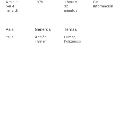
4 minuti
1976
1 hora y
Sin
per 4
32
información
miliardi
minutos
País
Géneros
Temas
Italia
Acción
,
Crimen
,
Thriller
Poliziesco