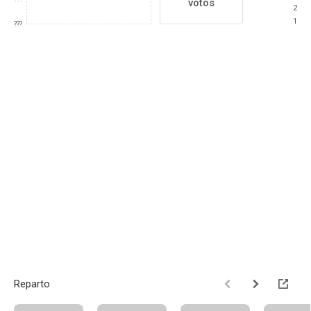
votos
2
1
???
Reparto