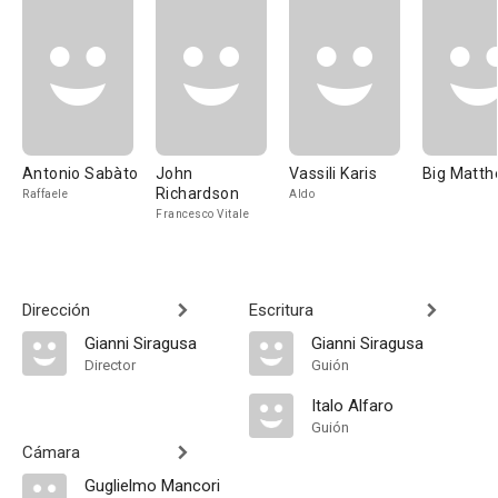
Antonio Sabàto
John
Vassili Karis
Big Matt
Richardson
Raffaele
Aldo
Francesco Vitale
Dirección
Escritura
Gianni Siragusa
Gianni Siragusa
Director
Guión
Italo Alfaro
Guión
Cámara
Guglielmo Mancori