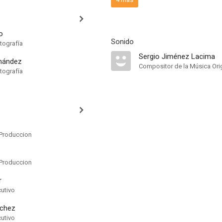
o
Sonido
tografía
Sergio Jiménez Lacima
nández
Compositor de la Música Orig
tografía
Produccion
Produccion
r
cutivo
nchez
cutivo