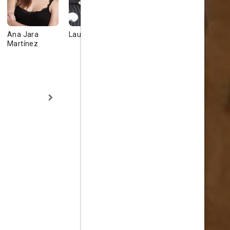
Ana Jara
Laura de la Uz
María Isabel
Guillermo
Martínez
Díaz Lago
Campra