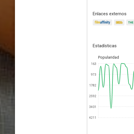
Enlaces externos
Estadísticas
Popularidad
163
973
1782
2592
3401
4211