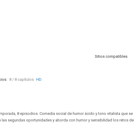
Sitios compatibles
ios:
8 / 8 capítulos
HD
temporada, 8 episodios. Comedia social de humor ácido y tono vitalista que se 
n las segundas oportunidades y aborda con humor y sensibilidad los retos del 