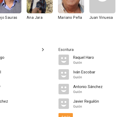
ejo Sauras
Ana Jara
Mariano Peña
Juan Vinuesa
Escritura
ego
Raquel Haro
Guión
l
Iván Escobar
Guión
r
Antonio Sánchez
Guión
nchez
Javier Reguilón
Guión
4 más