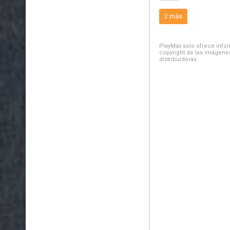
2 más
PlayMax solo ofrece inform
copyright de las imágenes
distribuidoras.