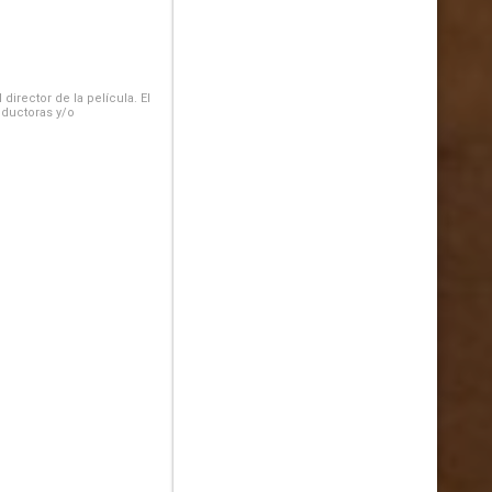
irector de la película. El
oductoras y/o