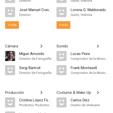
Director
Guión, Historia
José Manuel Cravioto
Lorena G. Maldonado
Director
Guión, Historia
1 más
4 más
Cámara
Sonido
Migue Amoedo
Lucas Peire
Director de Fotografía
Compositor de la Música Original
Sergi Bartrolí
Frank Montasell
Director de Fotografía
Compositor de la Música Original
Producción
Costume & Make-Up
Cristina López Ferraz
Carlos Díez
Productor, Productor Ejecutivo
Diseño de Vestuario