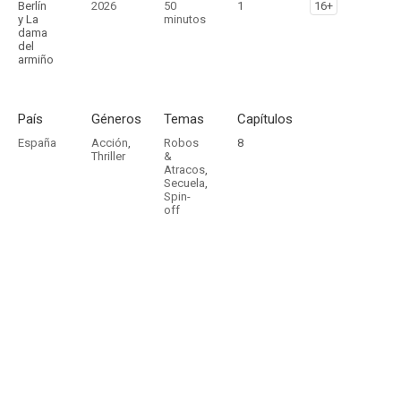
Berlín
2026
50
1
16+
y La
minutos
dama
del
armiño
País
Géneros
Temas
Capítulos
España
Acción
,
Robos
8
Thriller
&
Atracos
,
Secuela
,
Spin-
off