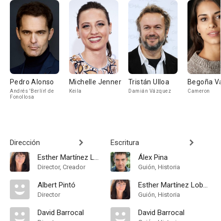
Pedro Alonso
Michelle Jenner
Tristán Ulloa
Begoña V
Andrés 'Berlín' de
Keila
Damián Vázquez
Cameron
Fonollosa
Dirección
Escritura
Esther Martínez Lobato
Álex Pina
Director, Creador
Guión, Historia
Albert Pintó
Esther Martínez Lobato
Director
Guión, Historia
David Barrocal
David Barrocal