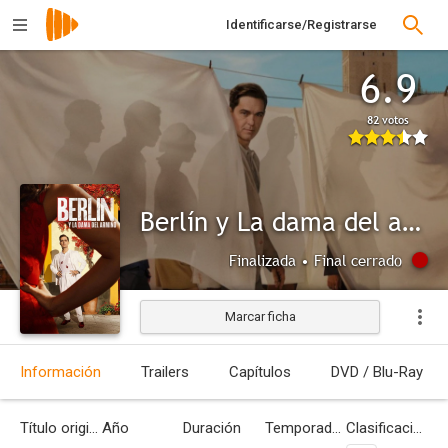
Identificarse/Registrarse
6.9
82 votos
Berlín y La dama del armiño
Finalizada • Final cerrado
Marcar ficha
Información
Trailers
Capítulos
DVD / Blu-Ray
Título original
Año
Duración
Temporadas
Clasificación por edades