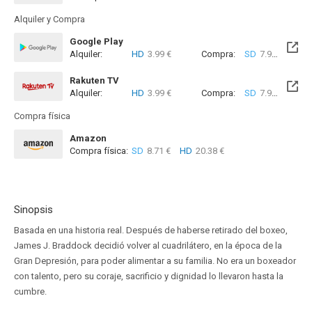
Alquiler y Compra
Google Play
Alquiler:
HD
3.99 €
Compra:
SD
7.99 €
HD
8
Rakuten TV
Alquiler:
HD
3.99 €
Compra:
SD
7.99 €
HD
8
Compra física
Amazon
Compra física:
SD
8.71 €
HD
20.38 €
Sinopsis
Basada en una historia real. Después de haberse retirado del boxeo,
James J. Braddock decidió volver al cuadrilátero, en la época de la
Gran Depresión, para poder alimentar a su familia. No era un boxeador
con talento, pero su coraje, sacrificio y dignidad lo llevaron hasta la
cumbre.