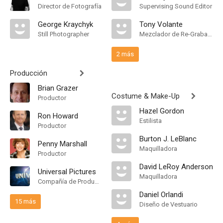
Director de Fotografía
Supervising Sound Editor
George Kraychyk
Tony Volante
Still Photographer
Mezclador de Re-Grabación de Sonido
2 más
Producción
Brian Grazer
Costume & Make-Up
Productor
Hazel Gordon
Ron Howard
Estilista
Productor
Burton J. LeBlanc
Penny Marshall
Maquilladora
Productor
David LeRoy Anderson
Universal Pictures
Maquilladora
Compañía de Produccion
Daniel Orlandi
15 más
Diseño de Vestuario