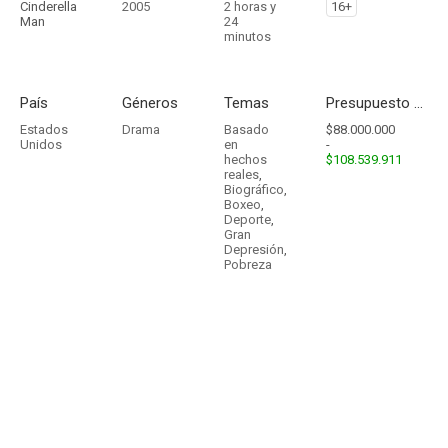
Cinderella
2005
2 horas y
16+
Man
24
minutos
País
Géneros
Temas
Presupuesto - Ingresos
Estados
Drama
Basado
$88.000.000
Unidos
en
-
hechos
$108.539.911
reales
,
Biográfico
,
Boxeo
,
Deporte
,
Gran
Depresión
,
Pobreza