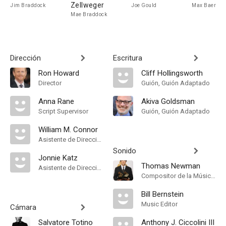
Zellweger
Jim Braddock
Joe Gould
Max Baer
Mae Braddock
Dirección
Escritura
Ron Howard
Cliff Hollingsworth
Director
Guión, Guión Adaptado
Anna Rane
Akiva Goldsman
Script Supervisor
Guión, Guión Adaptado
William M. Connor
Asistente de Dirección
Sonido
Jonnie Katz
Thomas Newman
Asistente de Dirección
Compositor de la Música Original
Bill Bernstein
Music Editor
Cámara
Salvatore Totino
Anthony J. Ciccolini III