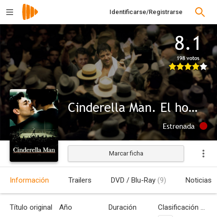
Identificarse/Registrarse
8.1
198 votos
Cinderella Man. El hombre que no se dejó tumbar
Estrenada
Marcar ficha
Información
Trailers
DVD / Blu-Ray
(9)
Noticias
Título original
Año
Duración
Clasificación por edades