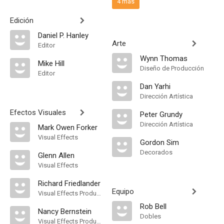
4 más
Edición
Daniel P. Hanley
Arte
Editor
Wynn Thomas
Mike Hill
Diseño de Producción
Editor
Dan Yarhi
Dirección Artística
Efectos Visuales
Peter Grundy
Dirección Artística
Mark Owen Forker
Visual Effects
Gordon Sim
Decorados
Glenn Allen
Visual Effects
Richard Friedlander
Equipo
Visual Effects Producer
Rob Bell
Nancy Bernstein
Dobles
Visual Effects Producer