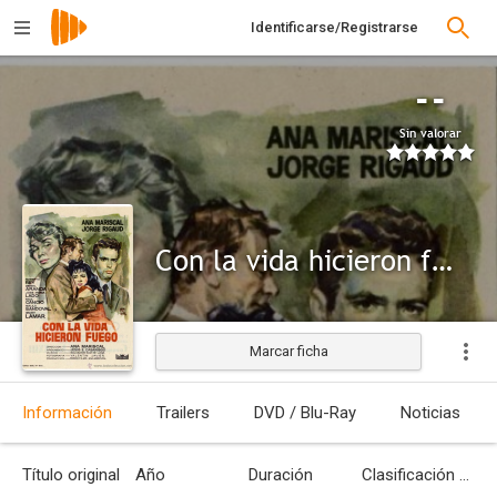
Identificarse/Registrarse
--
Sin valorar
Con la vida hicieron fuego
Marcar ficha
Información
Trailers
DVD / Blu-Ray
Noticias
Título original
Año
Duración
Clasificación por edades