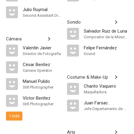
Julio Ruymal
Second Assistant Director
Sonido
Salvador Ruiz de Luna
Compositor de la Música Original, Música, Music Director
Cámara
Valentín Javier
Felipe Fernández
Director de Fotografía
Sound
César Benítez
Camera Operator
Costume & Make-Up
Manuel Pulido
Charito Vaquero
Still Photographer
Maquilladora
Víctor Benítez
Juan Farsac
Still Photographer
Jefe Departamento de Maquillaje
1 más
Arte