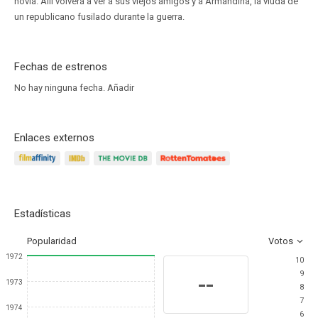
novia. Allí volverá a ver a sus viejos amigos y a Armandina, la viuda de
un republicano fusilado durante la guerra.
Fechas de estrenos
No hay ninguna fecha.
Añadir
Enlaces externos
Estadísticas
Popularidad
Votos
1972
10
9
--
1973
8
7
1974
6