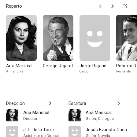
Reparto
Ana Mariscal
George Rigaud
Jorge Rigaud
Roberto R
Armandina
Quico
Fernando
Dirección
Escritura
Ana Mariscal
Ana Mariscal
Director
Guión, Dialogue
J. L. de la Torre
Jesús Evaristo Casariego
Asistente de Dirección
Guión, Novela