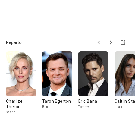
Reparto
Charlize
Taron Egerton
Eric Bana
Caitlin St
Theron
Ben
Tommy
Leah
Sasha