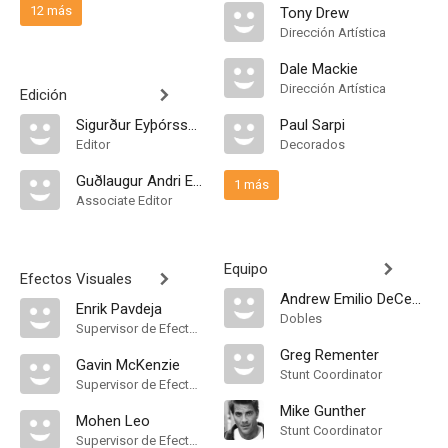
12 más
Tony Drew
Dirección Artística
Dale Mackie
Dirección Artística
Edición
Sigurður Eyþórsson
Paul Sarpi
Editor
Decorados
Guðlaugur Andri Eythórsson
1 más
Associate Editor
Equipo
Efectos Visuales
Andrew Emilio DeCesare
Enrik Pavdeja
Dobles
Supervisor de Efectos Visuales
Greg Rementer
Gavin McKenzie
Stunt Coordinator
Supervisor de Efectos Visuales
Mike Gunther
Mohen Leo
Stunt Coordinator
Supervisor de Efectos Visuales