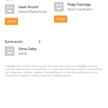
Philip Partridge
Gavin Round
Stunt Coordinator
Visual Effects Producer
5 más
7 más
Iluminación
Steve Daley
Gaffer
PlayMax solo ofrece información de películas y series, PlayMax no tiene
relación alguna con el productor o el director de la película. El copyright de
las imágenes, póster, carátula, fotografías y/o cubiertas pertenece a sus
respectivos autores, productoras y/o distribuidoras.