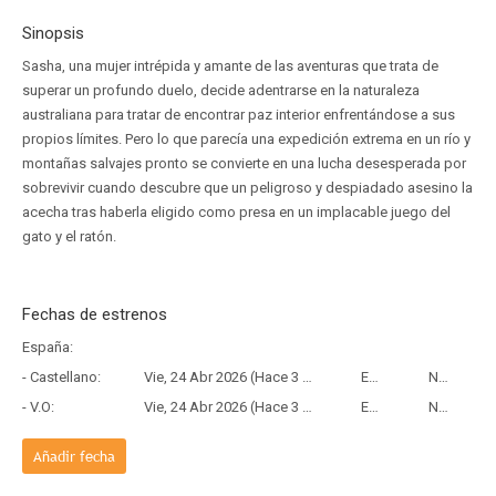
Sinopsis
Sasha, una mujer intrépida y amante de las aventuras que trata de
superar un profundo duelo, decide adentrarse en la naturaleza
australiana para tratar de encontrar paz interior enfrentándose a sus
propios límites. Pero lo que parecía una expedición extrema en un río y
montañas salvajes pronto se convierte en una lucha desesperada por
sobrevivir cuando descubre que un peligroso y despiadado asesino la
acecha tras haberla eligido como presa en un implacable juego del
gato y el ratón.
Fechas de estrenos
España:
- Castellano:
Vie, 24 Abr 2026 (Hace 3 meses y 15 días)
Estreno
Netflix España
- V.O:
Vie, 24 Abr 2026 (Hace 3 meses y 15 días)
Estreno
Netflix
Añadir fecha