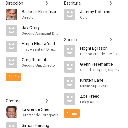
Dirección
Escritura
Baltasar Kormákur
Jeremy Robbins
Director
Guión
Jay Corry
Second Assistant Director
Sonido
Harpa Elísa Þórsdóttir
Högni Egilsson
First Assistant Director
Compositor de la Música Original
Greg Rementer
Glenn Freemantle
Second Unit Director
Sound Designer, Supervising Sound Editor
1 más
Kirsten Lane
Music Supervisor
Zoe Freed
Cámara
Foley Artist
Lawrence Sher
1 más
Director de Fotografía
Simon Harding