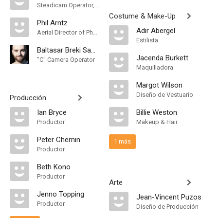
Steadicam Operator, "A" Camera Operator
Costume & Make-Up
Phil Arntz
Adir Abergel
Aerial Director of Photography
Estilista
Baltasar Breki Samper
Jacenda Burkett
"C" Camera Operator
Maquilladora
Margot Wilson
Diseño de Vestuario
Producción
Ian Bryce
Billie Weston
Productor
Makeup & Hair
Peter Chernin
1 más
Productor
Beth Kono
Productor
Arte
Jenno Topping
Jean-Vincent Puzos
Productor
Diseño de Producción