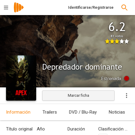
Identificarse/Registrarse
6.2
81 votos
Depredador dominante
Estrenada
Marcar ficha
Información
Trailers
DVD / Blu-Ray
Noticias
Título original
Año
Duración
Clasificación por edades