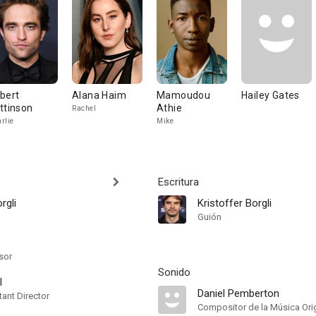
bert
Alana Haim
Mamoudou
Hailey Gates
ttinson
Athie
Rachel
rlie
Mike
Escritura
rgli
Kristoffer Borgli
Guión
sor
Sonido
l
Daniel Pemberton
ant Director
Compositor de la Música Orig