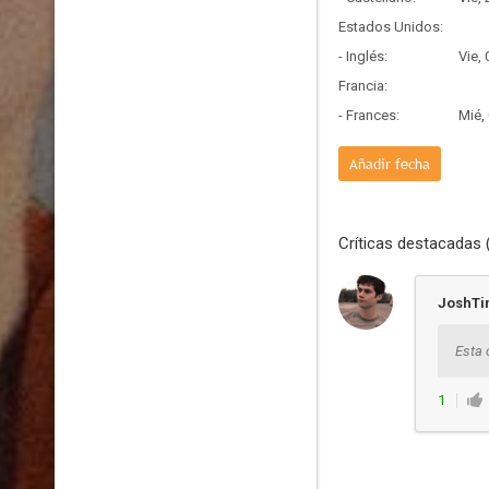
Estados Unidos:
- Inglés:
Vie,
Francia:
- Frances:
Mié,
Añadir fecha
Críticas destacadas 
JoshTi
Esta 
1