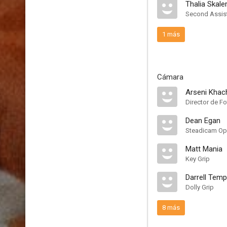
Thalia Skaler
Second Assist
1 más
Cámara
Arseni Khac
Director de Fo
Dean Egan
Steadicam Op
Matt Mania
Key Grip
Darrell Temp
Dolly Grip
8 más