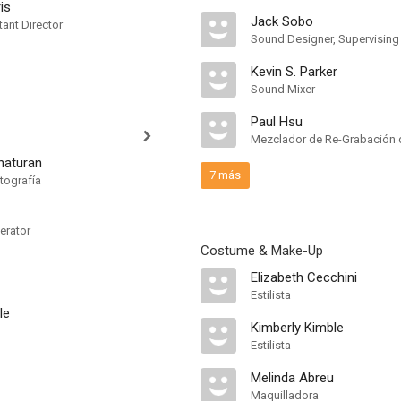
is
Jack Sobo
ant Director
Sound Designer, Supervising
Kevin S. Parker
Sound Mixer
Paul Hsu
Mezclador de Re-Grabación 
haturan
7 más
tografía
erator
Costume & Make-Up
Elizabeth Cecchini
Estilista
le
Kimberly Kimble
Estilista
Melinda Abreu
Maquilladora