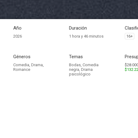
Año
Duración
Clasif
2026
1 hora y 46 minutos
16+
Géneros
Temas
Presup
Comedia
,
Drama
,
Bodas
,
Comedia
$28.000
Romance
negra
,
Drama
$132.2
psicológico