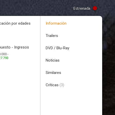
Estrenada
icación por edades
Información
Trailers
uesto - Ingresos
DVD / Blu-Ray
.000 -
27.793
Noticias
Similares
Críticas
(3)