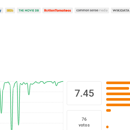
7.45
76
votos