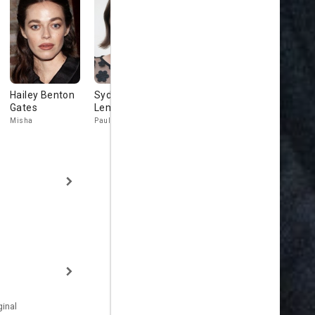
Hailey Benton
Sydney
Hannah Gross
Anna
Gates
Lemmon
Baryshniko
Alice
Misha
Pauline
Sam
inal