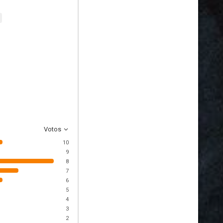
Votos
10
9
8
7
6
5
4
3
2