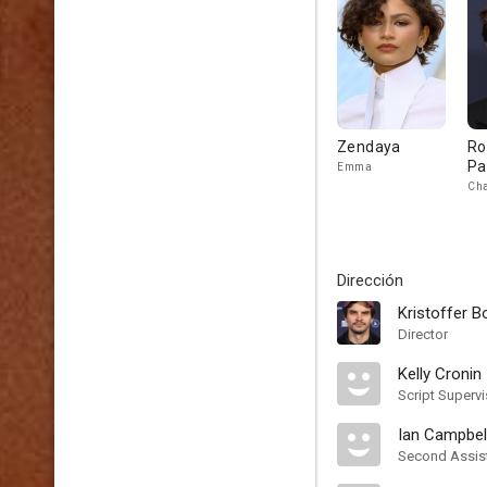
Zendaya
Ro
Pa
Emma
Cha
Dirección
Kristoffer Bo
Director
Kelly Cronin
Script Supervi
Ian Campbel
Second Assist