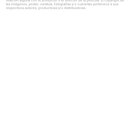
relación alguna con el productor o el director de la película. El copyright de
las imágenes, póster, carátula, fotografías y/o cubiertas pertenece a sus
respectivos autores, productoras y/o distribuidoras.