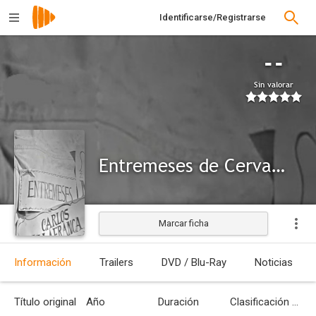
Identificarse/Registrarse
--
Sin valorar
Entremeses de Cervantes
Marcar ficha
Información
Trailers
DVD / Blu-Ray
Noticias
Título original
Año
Duración
Clasificación por edades