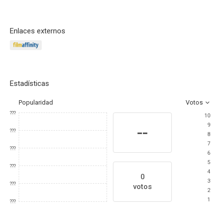
Enlaces externos
Estadísticas
Popularidad
Votos
???
10
9
--
???
8
7
???
6
5
???
4
0
3
???
votos
2
1
???