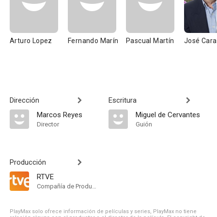
Arturo Lopez
Fernando Marín
Pascual Martín
José Cara
Dirección
Escritura
Marcos Reyes
Miguel de Cervantes
Director
Guión
Producción
RTVE
Compañía de Produccion
PlayMax solo ofrece información de películas y series, PlayMax no tiene