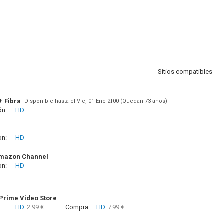
Sitios compatibles
+ Fibra
Disponible hasta el Vie, 01 Ene 2100 (Quedan 73 años)
ón:
HD
ón:
HD
Amazon Channel
ón:
HD
rime Video Store
HD
2.99 €
Compra:
HD
7.99 €