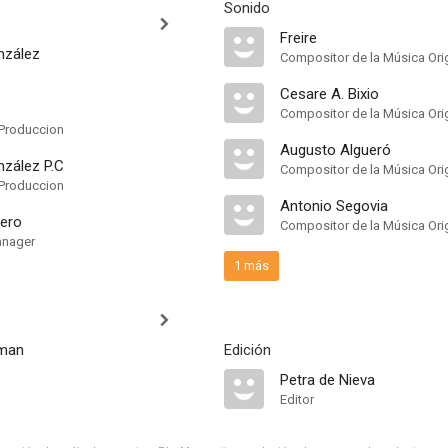
Sonido
Freire
nzález
Compositor de la Música Orig
Cesare A. Bixio
Compositor de la Música Orig
Produccion
Augusto Algueró
zález P.C
Compositor de la Música Orig
Produccion
Antonio Segovia
uero
Compositor de la Música Orig
anager
1 más
rman
Edición
Petra de Nieva
Editor