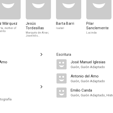
z Márquez
Jesús
Barta Barri
Pilar
Tordesillas
Sanclemente
ta, mother of
Isabel
elito
Marqués de Alvar,
Lucinda
Joselito's
grandfather
Escritura
 Amo
José Manuel Iglesias
Guión, Guión Adaptado
Antonio del Amo
Guión, Guión Adaptado
Emilio Canda
Guión, Guión Adaptado, Hist
tografía