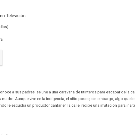
en Televisión
días)
ra
onoce a sus padres, se une a una caravana de titiriteros para escapar de la 
su madre. Aunque vive en la indigencia, el niño posee, sin embargo, algo que le 
ndo le escucha un productor cantar en la calle, recibe una invitación para ir a t