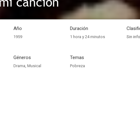
mi canción
Año
Duración
Clasif
1959
1 hora y 24 minutos
Sin inf
Géneros
Temas
Drama
,
Musical
Pobreza