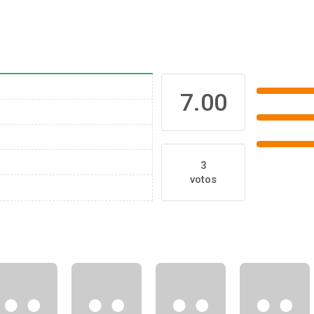
7.00
3
votos