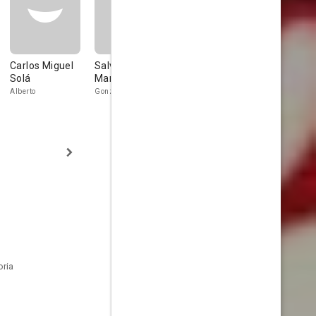
Carlos Miguel
Salvador Soler
Dolores
Amalia
Solá
Marí
Villaespesa
Sánchez A
Alberto
Gonzales
oria