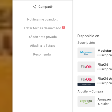
Compartir
Notificarme cuando...
N
Editar fechas de marcado
Disponible en...
Añadir nota privada
Suscripción
Añadir a la lista/s
Movistar
Recomendar
Suscripci
FlixOlé
Suscripci
FlixOlé 
Suscripci
Alquiler y Compra
Amazon P
Alquiler: