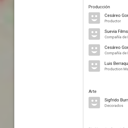
Producción
Cesáreo Go
Productor
Suevia Films
Compañía de 
Cesáreo Gon
Compañía de 
Luis Berraq
Production M
Arte
Sigfrido Bu
Decorados