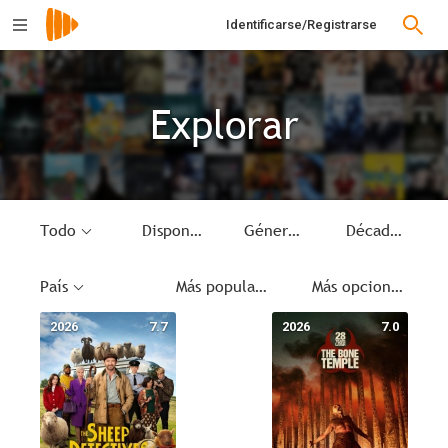
Identificarse/Registrarse
Explorar
Todo
Disponible
Género
Década
País
Más populares
Más opciones
2026
7.7
2026
7.0