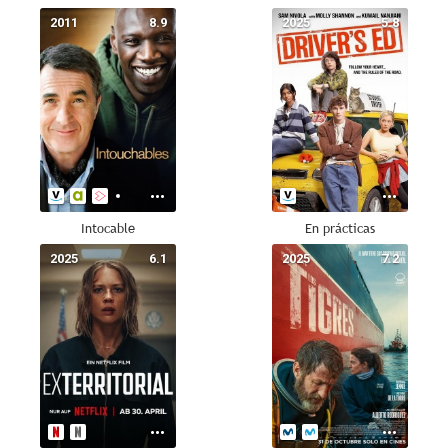
2011
8.9
2025
5.8
Intocable
En prácticas
2025
6.1
2025
7.2