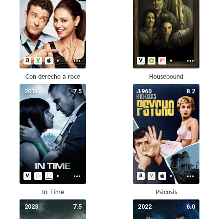
Con derecho a roce
Housebound
2011
7.5
1960
8.2
In Time
Psicosis
2023
7.5
2022
6.0