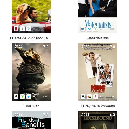
El arte de vivir bajo la lluvia
Materialistas
2024
7.2
1982
7.6
Civil War
El rey de la comedia
2011
7.2
2014
6.3