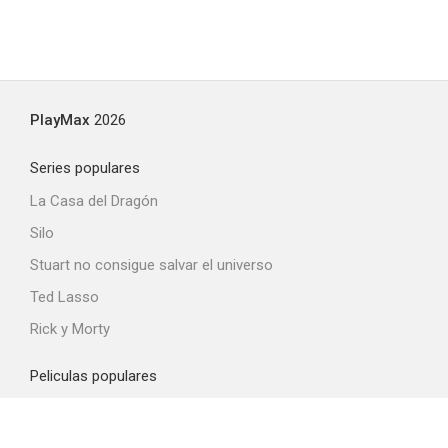
PlayMax
2026
Series populares
La Casa del Dragón
Silo
Stuart no consigue salvar el universo
Ted Lasso
Rick y Morty
Peliculas populares
Spider-Man: Brand New Day
La odisea