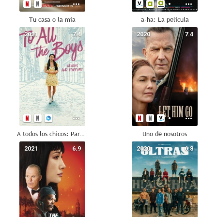
Tu casa o la mía
a-ha: La película
2021
7.4
2020
7.4
A todos los chicos: Para siempre
Uno de nosotros
2021
6.9
2020
6.8