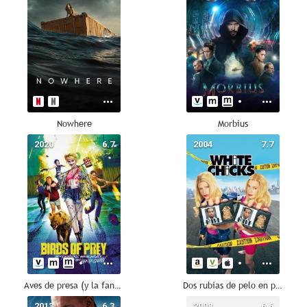
Nowhere
Morbius
2020
6.7
2004
7.7
Aves de presa (y la fantabulosa emancipación de Harley Quinn)
Dos rubias de pelo en pecho
2013
6.3
2008
6.6