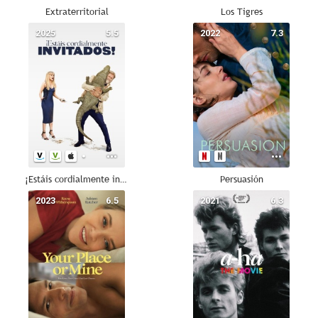
Extraterritorial
Los Tigres
2025
5.5
2022
7.3
¡Estáis cordialmente invitados!
Persuasión
2023
6.5
2021
6.3