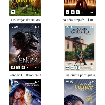
Las ovejas detectives
28 años después: El templo de los huesos
2024
6.6
2025
6.8
Venom: El último baile
Una quinta portuguesa
2022
6.6
2025
7.2