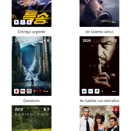
Entrega urgente
Un talento único
2017
6.8
2024
7.3
Geostorm
No hables con extraños
2019
8.7
2025
6.3