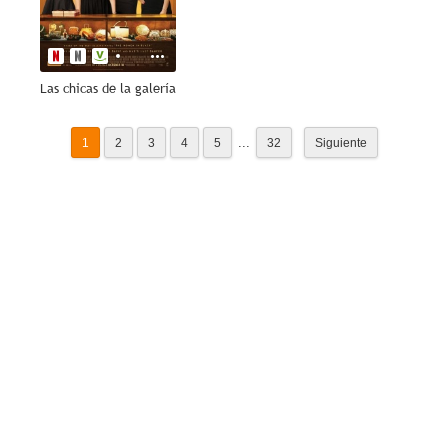
Las chicas de la galería
...
1
2
3
4
5
32
Siguiente