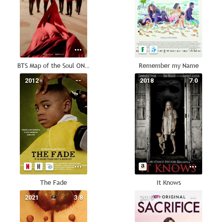
BTS Map of the Soul ON:E
Remember my Name
2012
--
2018
7.0
The Fade
It Knows
2021
3.8
2019
--