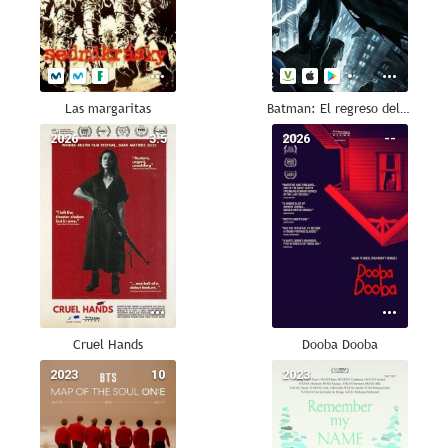
Las margaritas
Batman: El regreso del Caballero Oscuro, Parte 1
2026
3.5
2026
--
Cruel Hands
Dooba Dooba
2023
10
2023
--