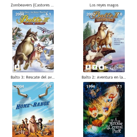
Zombeavers (Castores zombies)
Los reyes magos
2004
6.1
2002
7.0
Balto 3: Rescate del avión perdido
Balto 2: Aventura en la tierra de hielo
2004
6.3
1994
7.1