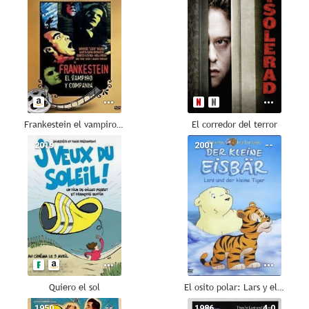
Frankestein el vampiro y compañía
El corredor del terror
2019
--
2001
--
Quiero el sol
El osito polar: Lars y el pequeño tigre
1950
--
1986
4.0