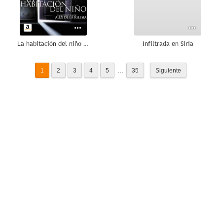
La habitación del niño - Películas para no dormir
Infiltrada en Siria
...
1
2
3
4
5
35
Siguiente