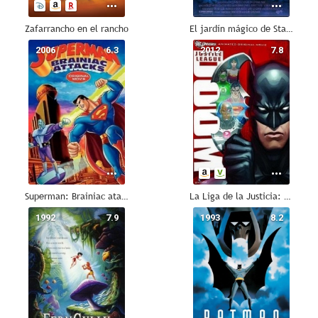
Zafarrancho en el rancho
El jardín mágico de Stanley
2006
6.3
2012
7.8
Superman: Brainiac ataca
La Liga de la Justicia: Perdición
1992
7.9
1993
8.2