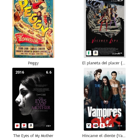
Peggy
El planeta del placer (Vicious Lips)
2016
6.6
2010
5.1
The Eyes of My Mother
Híncame el diente (Vampires Suck)