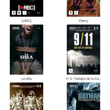
[•REC]
Cherry
2026
--
2021
9.3
La silla
11-S: Testigos de la tragedia
1966
7.4
2012
7.4