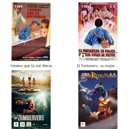
1989
--
1981
3.0
Veneno que tú me dieras
El fontanero, su mujer, y otras cosas de meter...
2014
5.8
2003
5.7