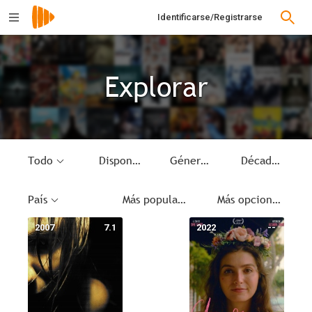
Identificarse/Registrarse
Explorar
Todo
Disponible
Género
Década
País
Más populares
Más opciones
2007
7.1
2022
--