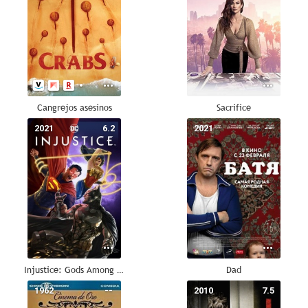
Cangrejos asesinos
Sacrifice
2021
6.2
2021
--
Injustice: Gods Among Us
Dad
1962
--
2010
7.5