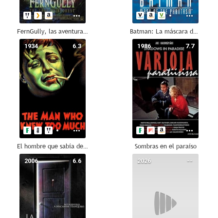
FernGully, las aventuras de Zak y Crysta
Batman: La máscara del fantasma
1934
6.3
1986
7.7
El hombre que sabía demasiado
Sombras en el paraíso
2006
6.6
2026
--