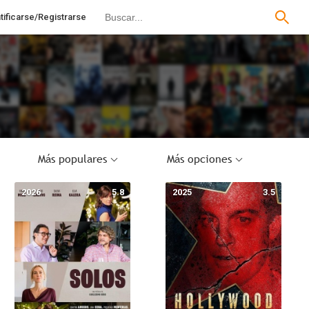
tificarse/Registrarse
Más populares
Más opciones
2026
5.8
2025
3.5