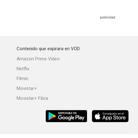
Contenido que expirara en VOD
Amazon Prime Video
Netflix
Filmin
Movistar+
Movistar+ Fibra