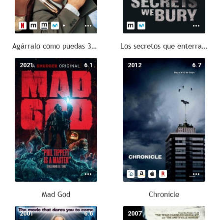
Agárralo como puedas 33 1/3: El insulto final
Los secretos que enterramos
2021
6.1
2012
6.7
Mad God
Chronicle
2001
6.6
2007
6.1