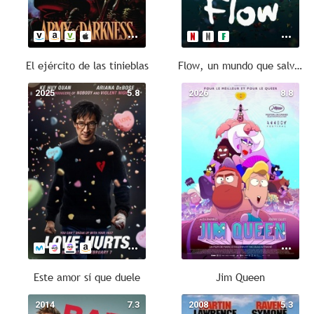
El ejército de las tinieblas
Flow, un mundo que salvar
2025
5.8
2026
8.8
Este amor sí que duele
Jim Queen
2014
7.3
2008
5.3