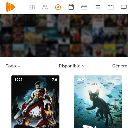
Todo
Disponible
Género
1992
7.6
2024
7.9