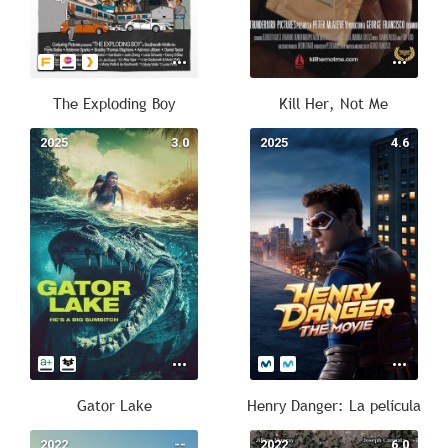
The Exploding Boy
Kill Her, Not Me
2025
3.0
2025
4.6
Gator Lake
Henry Danger: La película
2022
--
2022
6.0