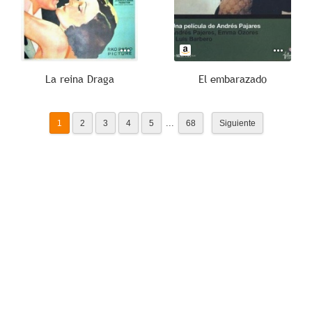
La reina Draga
El embarazado
...
1
2
3
4
5
68
Siguiente