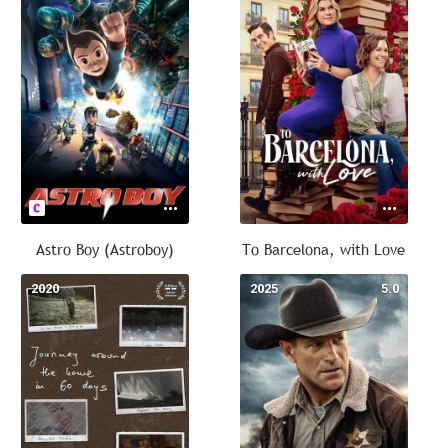
Astro Boy (Astroboy)
To Barcelona, with Love
2020
--
2025
5.0