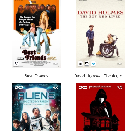
Best Friends
David Holmes: El chico que sobrevivió
2023
6.6
2022
7.5