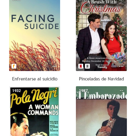
Enfrentarse al suicidio
Pinceladas de Navidad
1932
--
1987
--