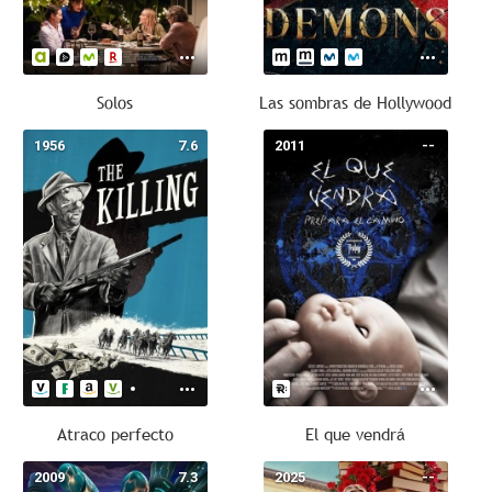
Solos
Las sombras de Hollywood
1956
7.6
2011
--
Atraco perfecto
El que vendrá
2009
7.3
2025
--