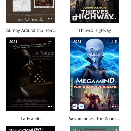
Journey Around the Home in 60 Days
Thieves Highway
2021
--
2024
4.5
La Fraude
Megamind vs. the Doom Syndicate
2023
--
2023
6.9