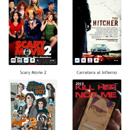
Scary Movie 2
Carretera al infierno
2024
--
2013
--