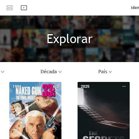
Iden
Explorar
Década
País
1994
6.3
2025
--