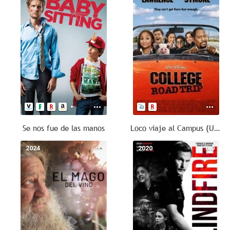
Se nos fue de las manos
Loco viaje al Campus (Un viaje de aquellos)
2024
--
2020
6.0