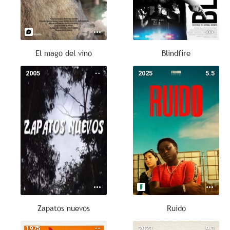
El mago del vino
Blindfire
2005
--
2025
5.5
Zapatos nuevos
Ruido
1975
--
2023
9.3