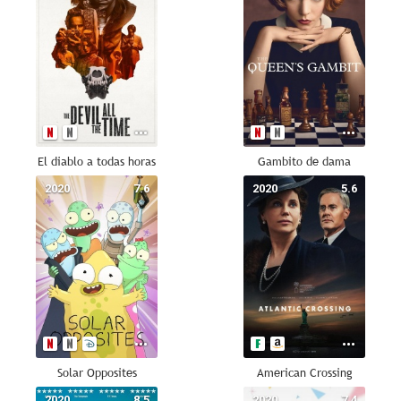
El diablo a todas horas
Gambito de dama
2020
7.6
2020
5.6
Solar Opposites
American Crossing
2020
8.5
2020
7.4