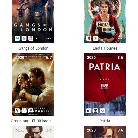
Gangs of London
Enola Holmes
2020
6.7
2020
8.6
Greenland: El último refugio
Patria
2020
6.9
2020
8.6