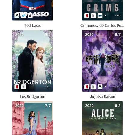
Ted Lasso
Crímenes, de Carles Porta
2020
8.5
2020
8.7
Los Bridgerton
Jujutsu Kaisen
2020
7.7
2020
8.2