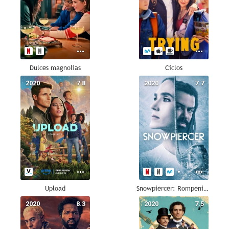
Dulces magnolias
Ciclos
2020
7.8
2020
7.7
Upload
Snowpiercer: Rompenieves
2020
8.3
2020
7.5