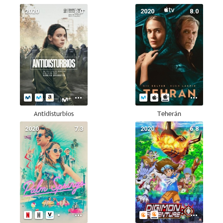
2020
8.0
2020
8.0
Antidisturbios
Teherán
2020
7.3
2020
6.8