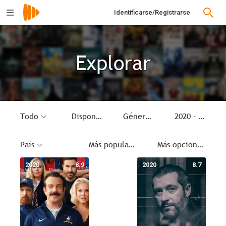
Identificarse/Registrarse
Explorar
Todo
Disponible
Género
2020 - 2020
País
Más populares
Más opciones
2020
8.9
2020
8.7