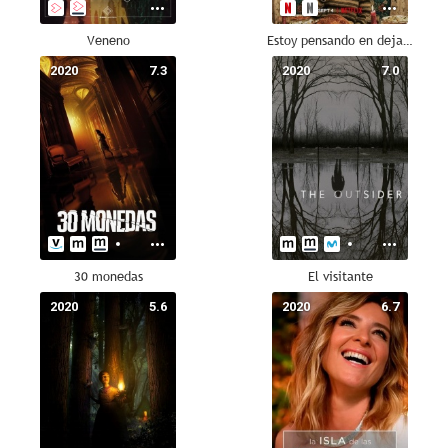
Veneno
Estoy pensando en dejarlo
2020
7.3
2020
7.0
30 monedas
El visitante
2020
5.6
2020
6.7