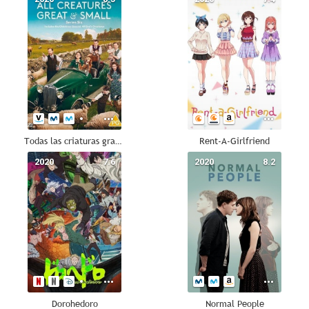
Todas las criaturas grandes y pequeñas
Rent-A-Girlfriend
2020
7.6
2020
8.2
Dorohedoro
Normal People