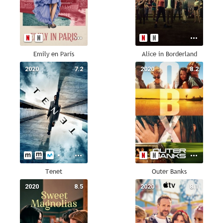
Emily en París
Alice in Borderland
2020
7.2
2020
8.2
Tenet
Outer Banks
2020
8.5
2020
8.1