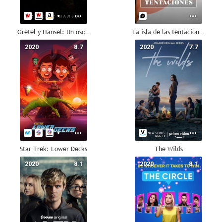
Gretel y Hansel: Un oscuro cuento de hadas
La isla de las tentaciones
2020
8.7
2020
7.7
Star Trek: Lower Decks
The Wilds
2020
8.1
2020
8.1