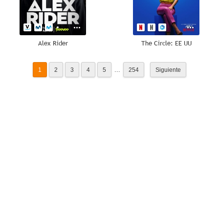
Alex Rider
The Circle: EE UU
...
1
2
3
4
5
254
Siguiente