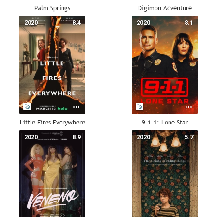
Palm Springs
Digimon Adventure
2020
8.4
2020
8.1
Little Fires Everywhere
9-1-1: Lone Star
2020
8.9
2020
5.7