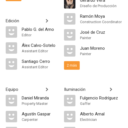
Gerardo Vera
Diseño de Producción
Ramón Moya
Edición
Construction Coordinator
Pablo G. del Amo
José de Cruz
Editor
Painter
Álex Calvo-Sotelo
Juan Moreno
Assistant Editor
Painter
Santiago Cerro
2 más
Assistant Editor
Equipo
Iluminación
Daniel Miranda
Fulgencio Rodríguez
Property Master
Gaffer
Agustín Gaspar
Alberto Arnal
Carpenter
Electrician