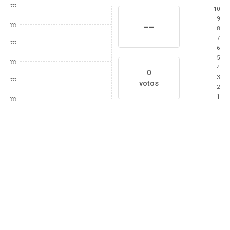
???
10
9
--
???
8
7
???
6
5
???
4
0
3
???
votos
2
1
???