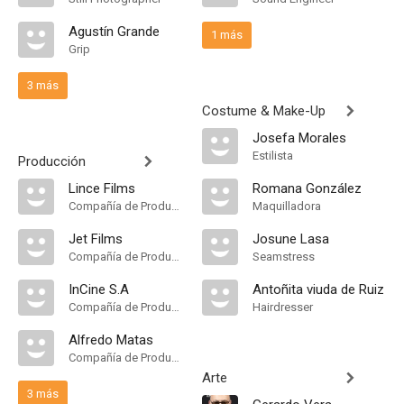
Agustín Grande
1 más
Grip
3 más
Costume & Make-Up
Josefa Morales
Estilista
Producción
Lince Films
Romana González
Compañía de Produccion
Maquilladora
Jet Films
Josune Lasa
Compañía de Produccion
Seamstress
InCine S.A
Antoñita viuda de Ruiz
Compañía de Produccion
Hairdresser
Alfredo Matas
Compañía de Produccion
Arte
3 más