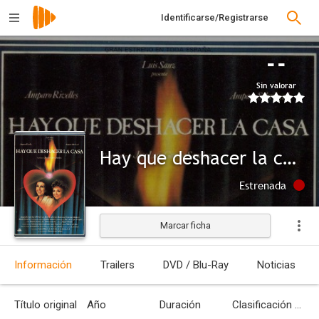
Identificarse/Registrarse
--
Sin valorar
Hay que deshacer la casa
Estrenada
Marcar ficha
Información
Trailers
DVD / Blu-Ray
Noticias
Título original
Año
Duración
Clasificación por edades