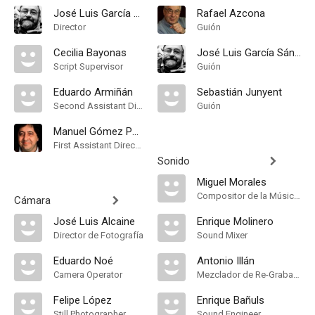
José Luis García Sánchez
Rafael Azcona
Director
Guión
Cecilia Bayonas
José Luis García Sánchez
Script Supervisor
Guión
Eduardo Armiñán
Sebastián Junyent
Second Assistant Director
Guión
Manuel Gómez Pereira
First Assistant Director
Sonido
Miguel Morales
Compositor de la Música Original, Música
Cámara
José Luis Alcaine
Enrique Molinero
Director de Fotografía
Sound Mixer
Eduardo Noé
Antonio Illán
Camera Operator
Mezclador de Re-Grabación de Sonido
Felipe López
Enrique Bañuls
Still Photographer
Sound Engineer