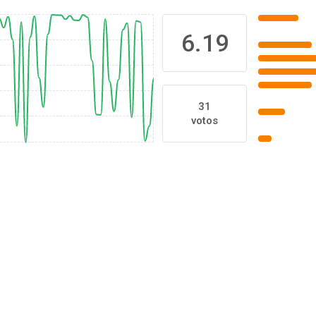
6.19
31
votos