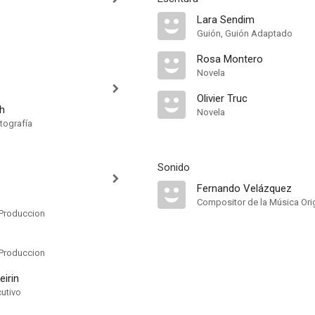
Lara Sendim
Guión, Guión Adaptado
Rosa Montero
Novela
Olivier Truc
h
Novela
tografía
Sonido
Fernando Velázquez
Compositor de la Música Orig
Produccion
Produccion
irin
cutivo