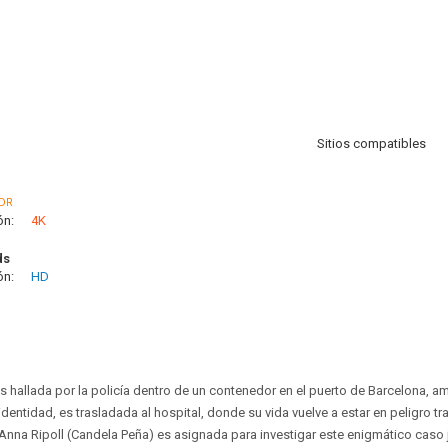
Sitios compatibles
DR
ón:
4K
ds
ón:
HD
s hallada por la policía dentro de un contenedor en el puerto de Barcelona, 
dentidad, es trasladada al hospital, donde su vida vuelve a estar en peligro tr
 Anna Ripoll (Candela Peña) es asignada para investigar este enigmático caso j