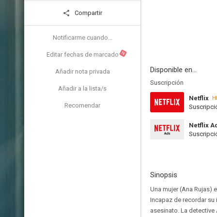
Compartir
Notificarme cuando...
N
Editar fechas de marcado
Disponible en...
Añadir nota privada
Suscripción
Añadir a la lista/s
Netflix
H
Recomendar
Suscripci
Netflix A
Suscripci
Sinopsis
Una mujer (Ana Rujas) e
Incapaz de recordar su i
asesinato. La detective