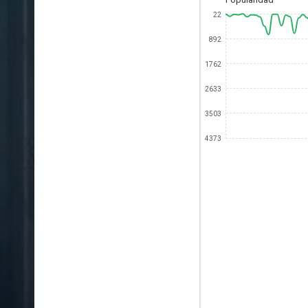
22
892
1762
2633
3503
4373