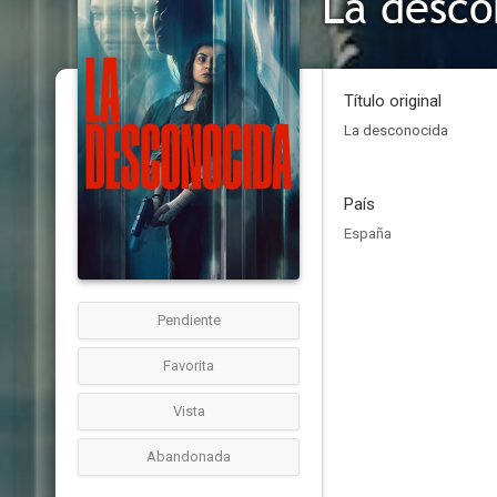
La desco
Título original
La desconocida
País
España
Pendiente
Favorita
Vista
Abandonada