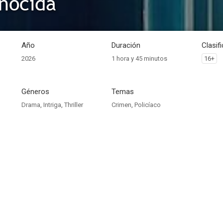
nocida
Año
Duración
Clasif
2026
1 hora y 45 minutos
16+
Géneros
Temas
Drama
,
Intriga
,
Thriller
Crimen
,
Policíaco