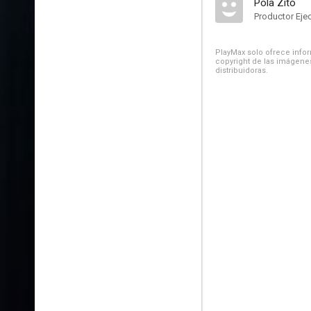
Pola Zito
Productor Eje
PlayMax solo ofrece inform
copyright de las imágenes
distribuidoras.