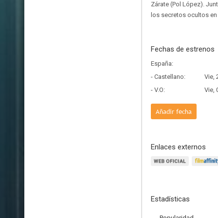
Zárate (Pol López). Junt
los secretos ocultos en
Fechas de estrenos
España:
- Castellano:
Vie,
- V.O:
Vie,
Añadir fecha
Enlaces externos
Estadísticas
Popularidad