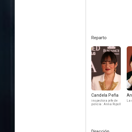
Reparto
Candela Peña
An
inspectora jefe de
La 
policía : Anna Ripoll
Dirección