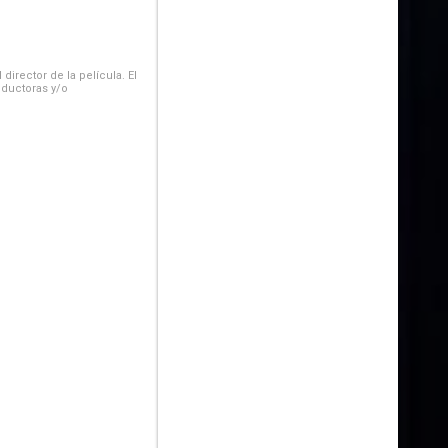
irector de la película. El
oductoras y/o