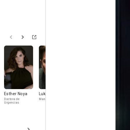
Esther Noya
Luka Peroš
Carlos Troya
Pilar Nogal
Doctora de
Manuel Rojas Horvat
Amalia
Urgencias