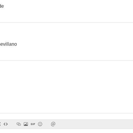
de
El amor de los amores
Alerta en el cielo
Cariño 
--
--
evillano
Tarde de toros
Requiebro
Viento del
--
--