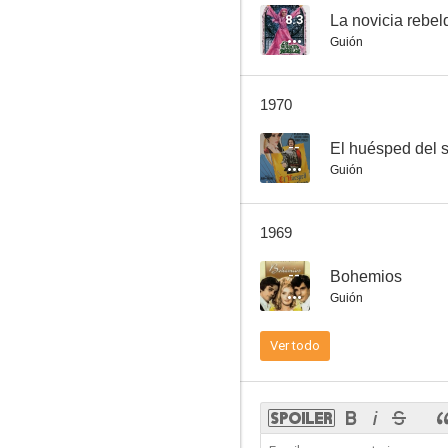
8.3
La novicia rebel
Guión
Bochorno
1970
--
--
El huésped del s
Guión
1969
--
Bohemios
Guión
La legión del silencio
Ver todo
--