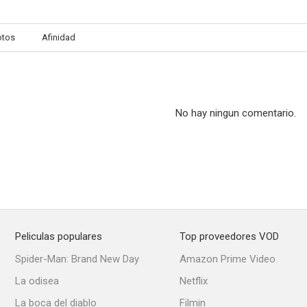
otos
Afinidad
En un rincón de España
Pacto de silencio
Mi enemigo e
--
--
No hay ningun comentario.
Peliculas populares
Top proveedores VOD
El hombre que las enamora
Te quiero para mí
Pepe Co
Spider-Man: Brand New Day
Amazon Prime Video
La odisea
Netflix
La boca del diablo
Filmin