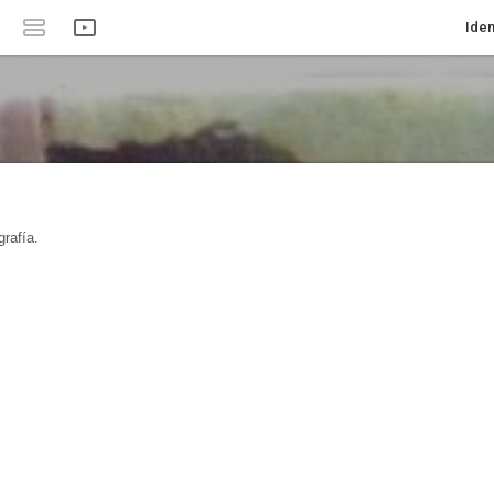
Iden
rafía.