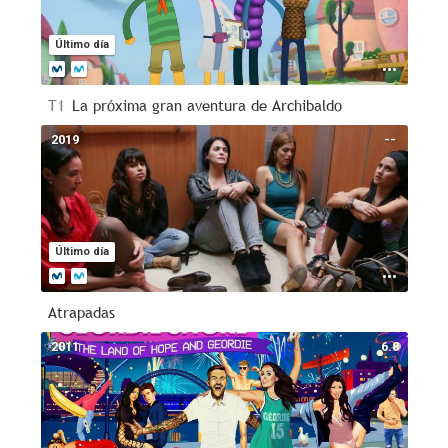
Último día
T1
La próxima gran aventura de Archibaldo
2019
--
Último día
Atrapadas
2011
6.8