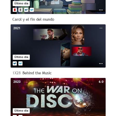
Último día
Carol y el fin del mundo
2021
--
Último día
1X28
Behind the Music
2023
6.0
Último día