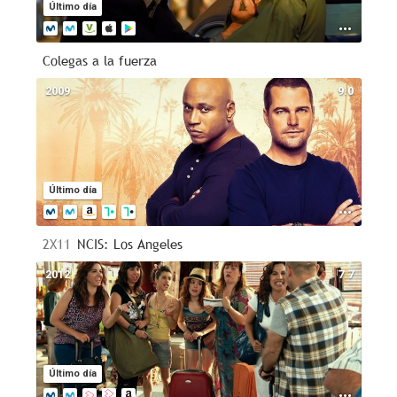
Último día
Colegas a la fuerza
2009
9.0
Último día
2X11
NCIS: Los Angeles
2012
7.7
Último día