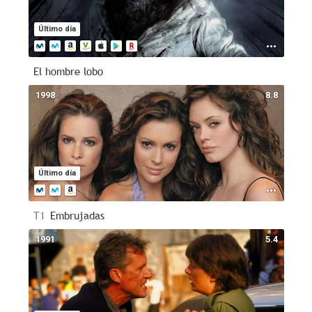
Último día
El hombre lobo
1998
8.8
Último día
T1
Embrujadas
1991
5.4