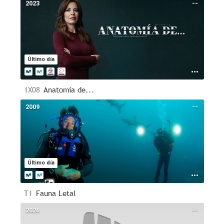
2023
--
Último día
1X08
Anatomía de...
2009
--
Último día
T1
Fauna Letal
2026
--