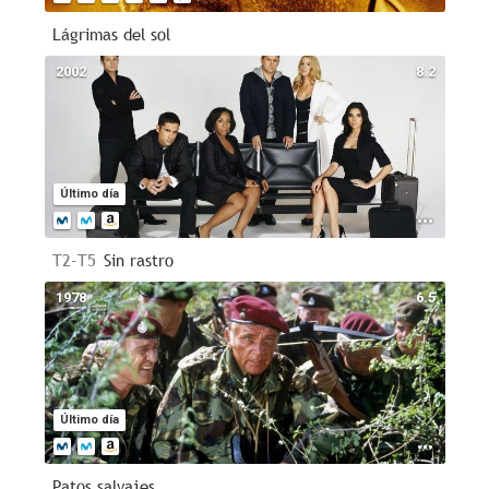
Lágrimas del sol
2002
8.2
Último día
T2-T5
Sin rastro
1978
6.5
Último día
Patos salvajes