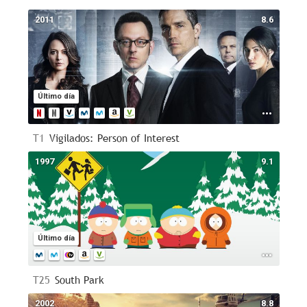
2011
8.6
Último día
T1
Vigilados: Person of Interest
1997
9.1
Último día
T25
South Park
2002
8.8