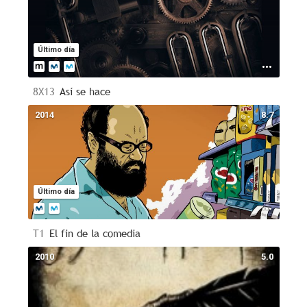
Último día
8X13
Así se hace
2014
8.7
Último día
T1
El fin de la comedia
2010
5.0