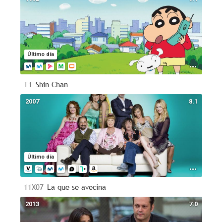
Último día
T1
Shin Chan
2007
8.1
Último día
11X07
La que se avecina
2013
7.0