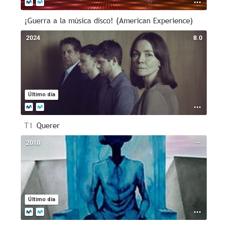
¡Guerra a la música disco! (American Experience)
2024
8.0
Último día
T1
Querer
2010
--
Último día