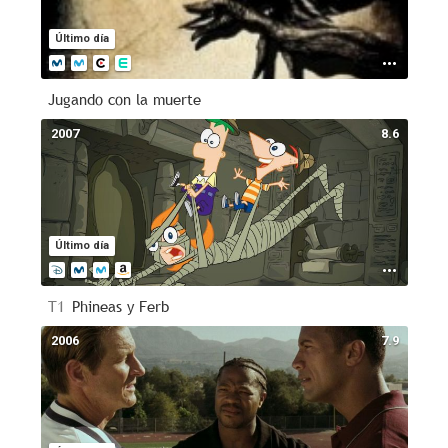
Último día
Jugando con la muerte
2007
8.6
Último día
T1
Phineas y Ferb
2006
7.9