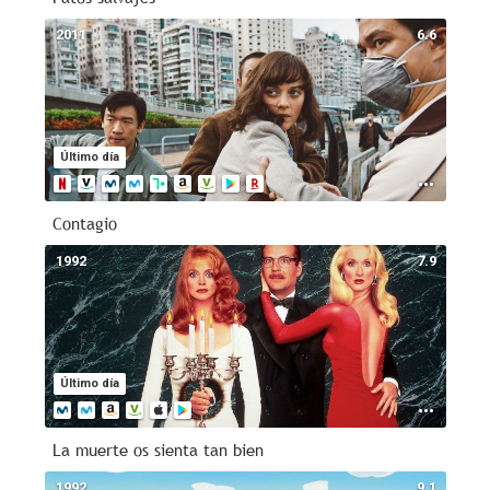
2011
6.6
Último día
Contagio
1992
7.9
Último día
La muerte os sienta tan bien
1992
9.1