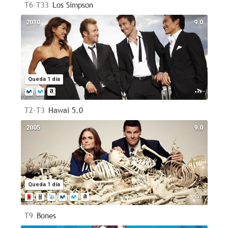
T6-T33
Los Simpson
2010
9.0
Queda 1 día
T2-T3
Hawai 5.0
2005
9.0
Queda 1 día
T9
Bones