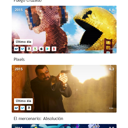
Fuego cruzado
2015
6.6
Último día
Pixels
2015
4.3
Último día
El mercenario: Absolución