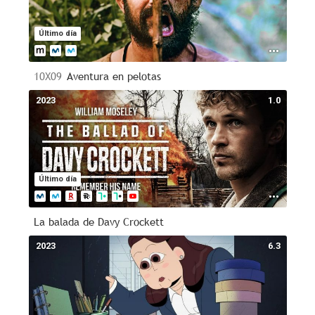
Último día
10X09
Aventura en pelotas
2023
1.0
Último día
La balada de Davy Crockett
2023
6.3