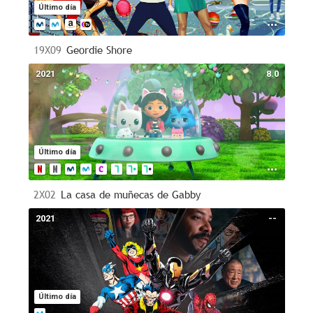
Último día
19X09
Geordie Shore
2021
8.0
Último día
2X02
La casa de muñecas de Gabby
2021
--
Último día