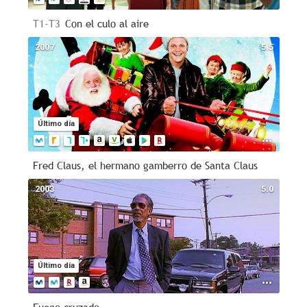
T1-T3
Con el culo al aire
2007
5.5
Último día
Fred Claus, el hermano gamberro de Santa Claus
2003
5.0
Último día