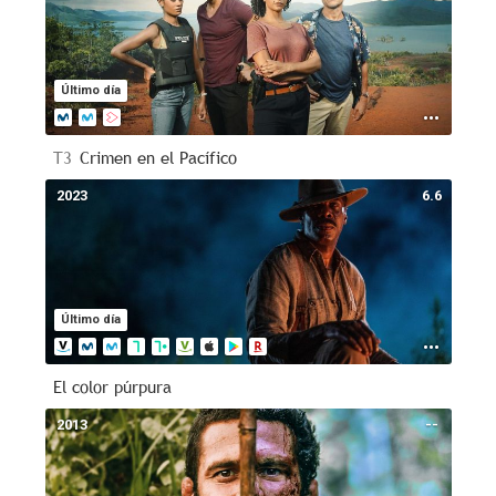
Último día
T3
Crimen en el Pacífico
2023
6.6
Último día
El color púrpura
2013
--