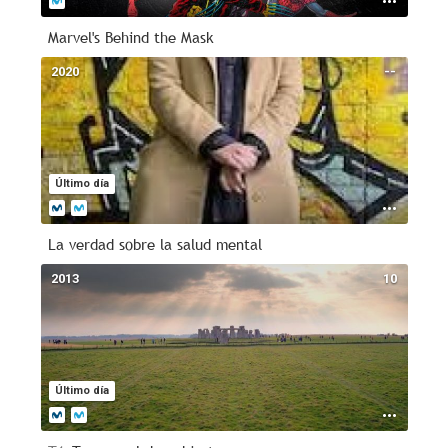
Marvel's Behind the Mask
2020
--
Último día
La verdad sobre la salud mental
2013
10
Último día