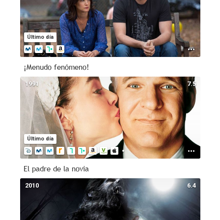
Último día
¡Menudo fenómeno!
1991
7.5
Último día
El padre de la novia
2010
6.4