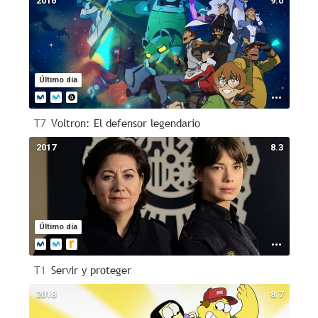
2016
9.0
Último día
T7
Voltron: El defensor legendario
2017
8.3
Último día
T1
Servir y proteger
2018
8.7