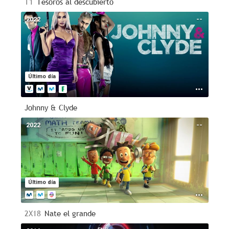
T1
Tesoros al descubierto
2022
--
Último día
Johnny & Clyde
2022
--
Último día
2X18
Nate el grande