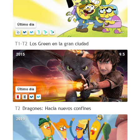
Último día
T1-T2
Los Green en la gran ciudad
2015
9.5
Último día
T2
Dragones: Hacia nuevos confines
2019
--