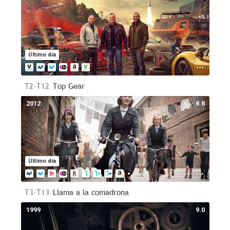
Último día
T2-T12
Top Gear
2012
8.8
Último día
T3-T13
Llama a la comadrona
1999
9.0