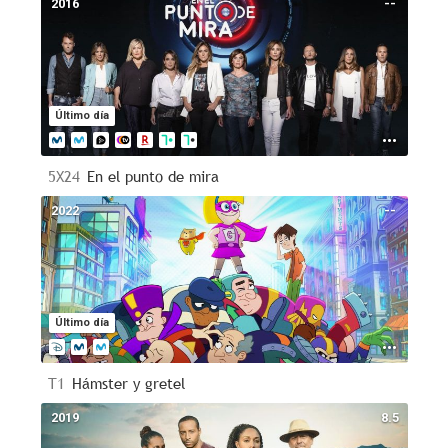
2016
--
Último día
5X24
En el punto de mira
2022
--
Último día
T1
Hámster y gretel
2019
8.5