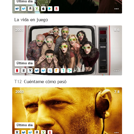
Último día
La vida en juego
2001
8.6
Último día
T12
Cuéntame cómo pasó
2003
7.8
Último día