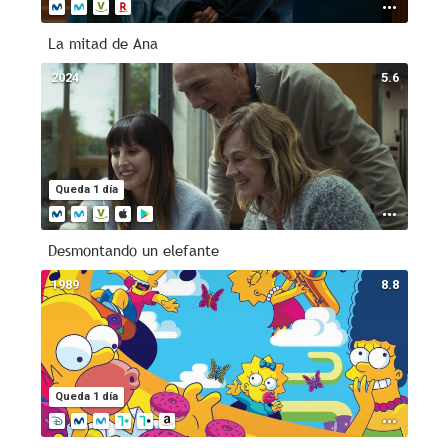
La mitad de Ana
2024
5.6
Queda 1 día
Desmontando un elefante
1989
8.8
Queda 1 día