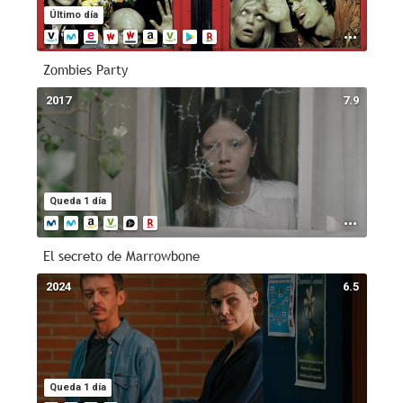
Último día
Zombies Party
2017
7.9
Queda 1 día
El secreto de Marrowbone
2024
6.5
Queda 1 día