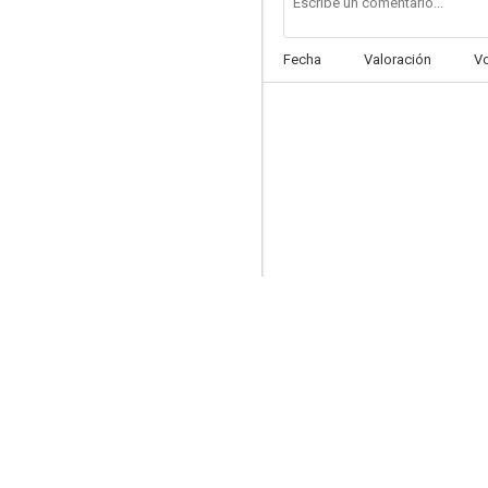
Fecha
Valoración
V
La familia y uno más
5.9
Las adolescentes
--