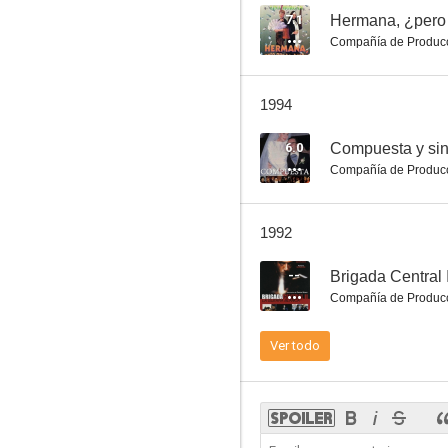
7.1
Hermana, ¿pero
Compañía de Produc
La gran familia
1994
6.8
6.0
Compuesta y sin
Compañía de Produc
1992
--
Brigada Central 
Compañía de Produc
Atraco a las tres
Ver todo
6.1