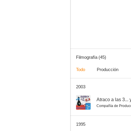
Vacaciones para Ivette
7.6
Filmografía (45)
Todo
Producción
2003
El turismo es un gran invento
7.1
6.8
Atraco a las 3...
Compañía de Produc
1995