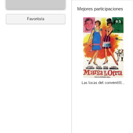
Mejores participaciones
Favorito/a
9.5
Las locas del conventillo (María y la otra)
7.0