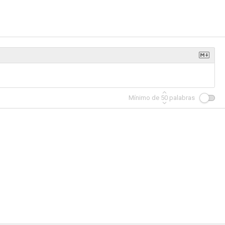
 la oca
Dos pistolas gemelas
Una chica para dos
--
--
--
Mínimo de
50
palabras
las flores
El asesino de Düsseldorf
Secuestro bajo el sol
--
--
--