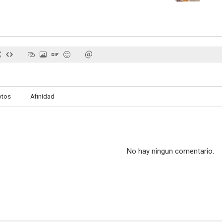
Grandes amigos
Escándalo en la familia
El juego de
--
--
otos
Afinidad
No hay ningun comentario.
Dos mafiosos contra Goldezenger
Whisky y Vodka
La pérgola de 
--
--