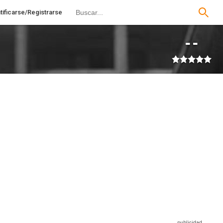
tificarse/Registrarse
--