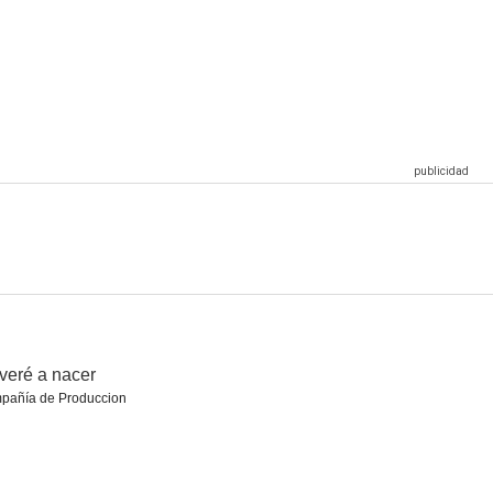
 andaluz
Novio a la vista
El capitán intrépido
6.0
6.0
6.0
 barrio
Aventuras del barbero de Sevilla
Violetas imperiales
5.0
5.0
4.0
veré a nacer
pañía de Produccion