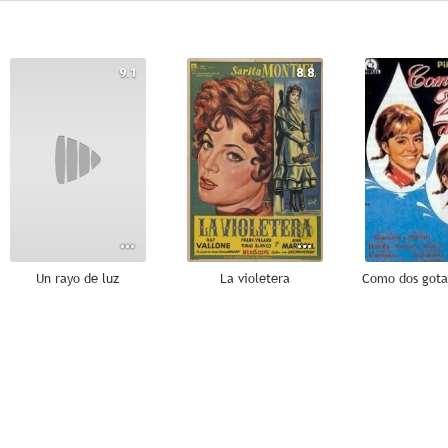
9.1
8.8
Un rayo de luz
La violetera
Como dos gota
7.0
7.0