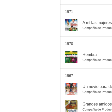
1971
La hermana San Sulpicio
6.0
A mí las mujeres, 
Compañía de Produc
--
1970
--
Hembra
Compañía de Produc
1967
El mejor regalo
--
Un novio para 
--
Compañía de Produc
--
Grandes amigos
Compañía de Produc