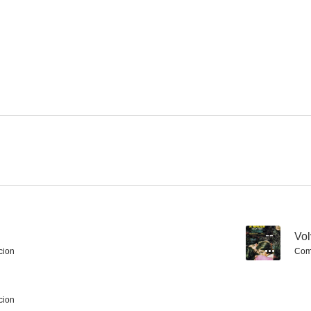
Mi último tango
Carmen, la de Ronda
Un caballero
6.0
6.0
Sangre en Indochina
Dos chicas locas locas
La chica del
5.8
5.5
--
Vol
cion
Com
cion