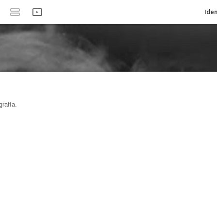
Iden
rafía.