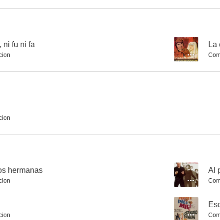
La fierecilla domada
Cuando tú no estás
ni fu ni fa
--
La 
cion
Com
--
--
cion
Volveré a nacer
Nadie oyó gritar
La oril
dos hermanas
--
Al 
--
--
cion
Com
--
Esc
cion
Com