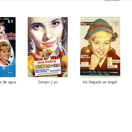
8.5
8.3
8.2
s de agua
Zampo y yo
Ha llegado un ángel
7.0
6.7
6.1