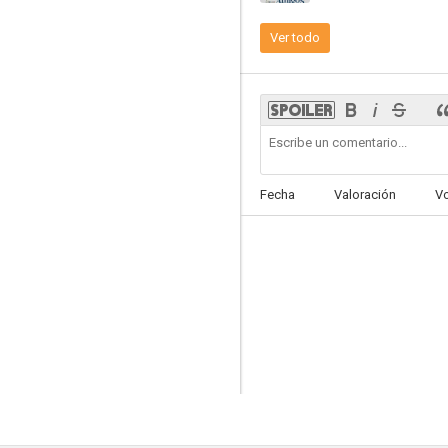
Ver todo
Al ponerse el sol
--
Fecha
Valoración
V
La viuda soltera
--