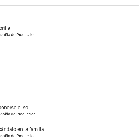
París-Estambul sin regreso
Pan, amor y Andalucía
Amor sobre ruedas
orilla
pañía de Produccion
--
--
--
la
Hembra
Un novio para dos hermanas
ponerse el sol
--
--
--
pañía de Produccion
ándalo en la familia
pañía de Produccion