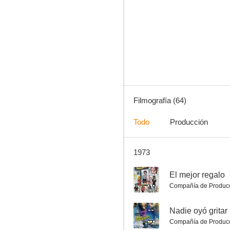
La verbena de la Paloma
6.0
Filmografía (64)
Todo
Producción
1973
A mí las mujeres, ni fu ni fa
6.0
--
El mejor regalo
Compañía de Produc
--
Nadie oyó gritar
Compañía de Produc