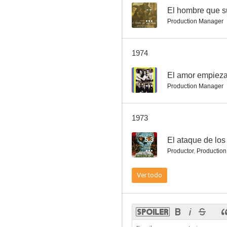
--
El hombre que 
Production Manager
Alhucemas
1974
--
--
El amor empiez
Production Manager
1973
5.3
El ataque de los
Productor
,
Productio
Sucedió en Damasco
Ver todo