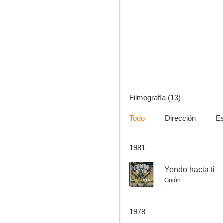
El diablo toca la flauta
--
Filmografía (13)
Todo
Dirección
Es
1981
El amor empieza a medianoche
--
--
Yendo hacia ti
Guión
1978