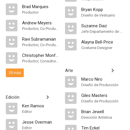
Brad Marques
Bryan Kopp
Productor
Diseño de Vestuario
Andrew Meyers
Suzanne Diaz
Productor, Co-Productor, Co-Productor Ejecutivo, Productor Supervisor
Jefe Departamento de Maquillaje
Ravi Subramanian
Alayna Bell-Price
Productor, Co-Productor
Costume Designer
Christopher Monfette
Productor, Consultor de Producción, Productor Supervisor
Arte
35 más
Marco Niro
Diseño de Producción
Giles Masters
Edición
Diseño de Producción
Ken Ramos
Brian Jewell
Editor
Dirección Artística
Jesse Overman
Tim Eckel
Editor