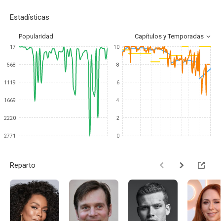
Estadísticas
Popularidad
Capítulos y Temporadas
17
10
568
8
1119
6
1669
4
2220
2
2771
0
Reparto