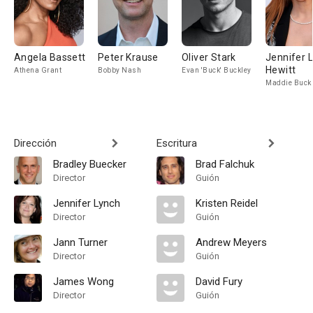
Angela Bassett
Peter Krause
Oliver Stark
Jennifer 
Hewitt
Athena Grant
Bobby Nash
Evan 'Buck' Buckley
Maddie Buck
Dirección
Escritura
Bradley Buecker
Brad Falchuk
Director
Guión
Jennifer Lynch
Kristen Reidel
Director
Guión
Jann Turner
Andrew Meyers
Director
Guión
James Wong
David Fury
Director
Guión