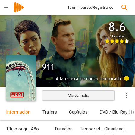
Identificarse/Registrarse
8.6
112 votos
911
A la espera de nueva temporada
Marcar ficha
Información
Trailers
Capítulos
DVD / Blu-Ray
(1)
Título original
Año
Duración
Temporadas
Clasificación por edades