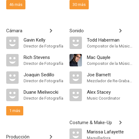
46 más
30 más
Cámara
Sonido
Gavin Kelly
Todd Haberman
Director de Fotografía
Compositor de la Música Original
Rich Stevens
Mac Quayle
Director de Fotografía
Compositor de la Música Original
Joaquin Sedillo
Joe Barnett
Director de Fotografía
Mezclador de Re-Grabación de Sonido
Duane Mieliwocki
Alex Stacey
Director de Fotografía
Music Coordinator
1 más
Costume & Make-Up
Marissa Lafayette
Producción
Maquilladora