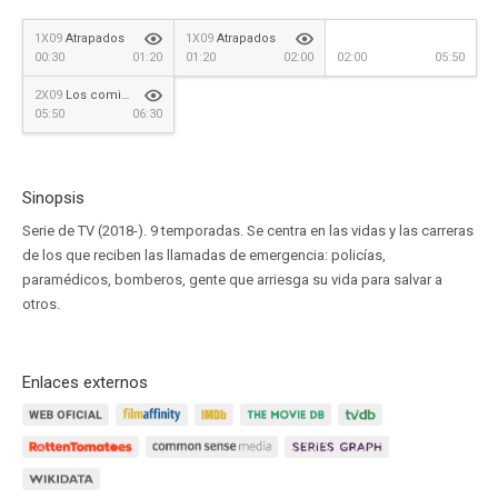
1X09
Atrapados
1X09
Atrapados
00:30
01:20
01:20
02:00
02:00
05:50
2X09
Los comienzos de Hen
05:50
06:30
Sinopsis
Serie de TV (2018-). 9 temporadas. Se centra en las vidas y las carreras
de los que reciben las llamadas de emergencia: policías,
paramédicos, bomberos, gente que arriesga su vida para salvar a
otros.
Enlaces externos