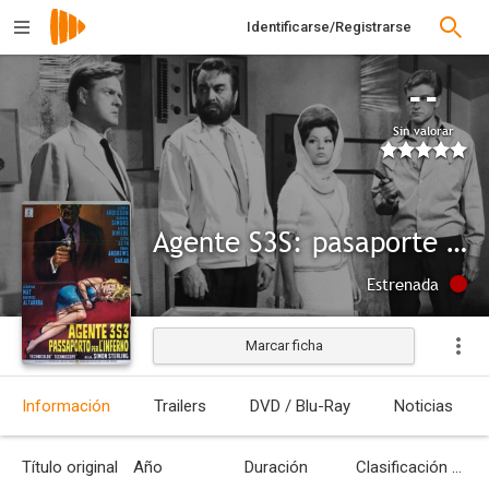
Identificarse/Registrarse
--
Sin valorar
Agente S3S: pasaporte para el infierno
Estrenada
Marcar ficha
Información
Trailers
DVD / Blu-Ray
Noticias
Título original
Año
Duración
Clasificación por edades