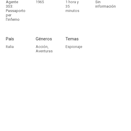
Agente
1965
1 hora y
Sin
3S3:
35
información
Passaporto
minutos
per
l'inferno
País
Géneros
Temas
Italia
Acción
,
Espionaje
Aventuras