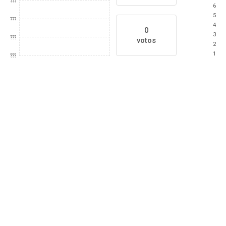
???
6
5
???
4
0
3
???
votos
2
1
???