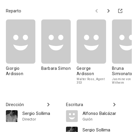
Reparto
Giorgio
Barbara Simon
George
Bruna
Ardisson
Ardisson
Simionat
Walter Ross, Agent
Jasmine von
3S3
Witheim
Dirección
Escritura
Sergio Sollima
Alfonso Balcázar
Director
Guión
Sergio Sollima