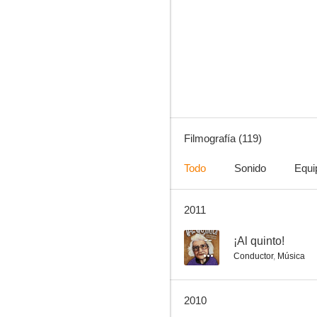
Rufufú
6.5
Filmografía (119)
Todo
Sonido
Equi
2011
Barro en los ojos
6.0
--
¡Al quinto!
Conductor
,
Música
2010