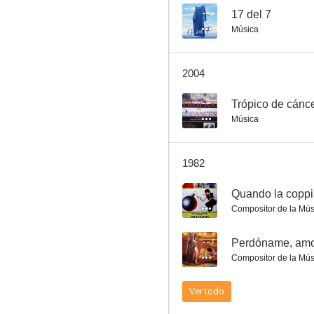
--
17 del 7
Música
Rufufú da el golpe
2004
5.0
--
Trópico de cánc
Música
1982
--
Quando la coppi
Compositor de la Mús
La última señora Anderson
--
Perdóname, am
2.6
Compositor de la Mús
Ver todo