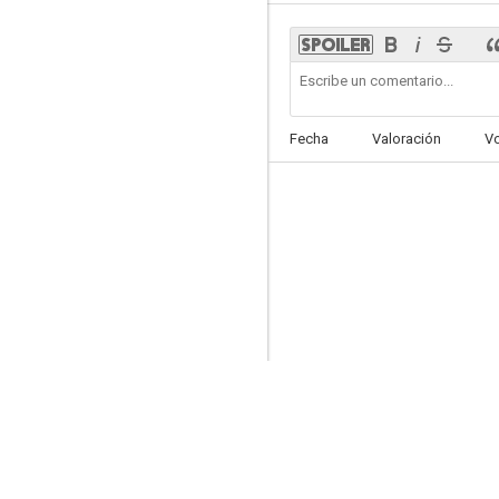
Pupa, Charlie y su gorila
Fecha
Valoración
V
--
17 del 7
--