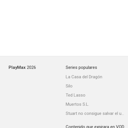
Chinos y... minifaldas
--
PlayMax
2026
Series populares
La Casa del Dragón
Silo
El hombre del puño de oro
Ted Lasso
--
Muertos S.L.
Stuart no consigue salvar el universo
Contenido que expirara en VOD