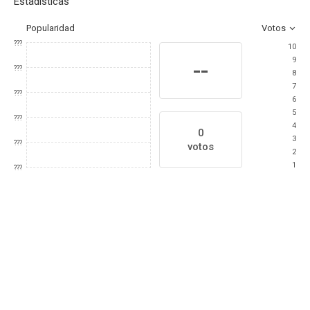
Estadísticas
Popularidad
Votos
???
10
9
--
???
8
7
???
6
5
???
4
0
3
???
votos
2
1
???