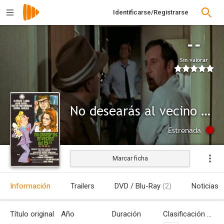
Identificarse/Registrarse
--
Sin valorar
No desearás al vecino del quinto
Estrenada
Marcar ficha
Información
Trailers
DVD / Blu-Ray
(2)
Noticias
Título original
Año
Duración
Clasificación por edades