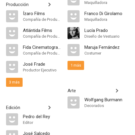
Maquilladora
Producción
Ízaro Films
Franco Di Girolamo
Compañía de Produccion
Maquilladora
Atlántida Films
Lucía Prado
Compañía de Produccion
Diseño de Vestuario
Fida Cinematografica
Maruja Fernández
Compañía de Produccion
Costumer
José Frade
1 más
Productor Ejecutivo
3 más
Arte
Wolfgang Burmann
Decorados
Edición
Pedro del Rey
Editor
José Salcedo