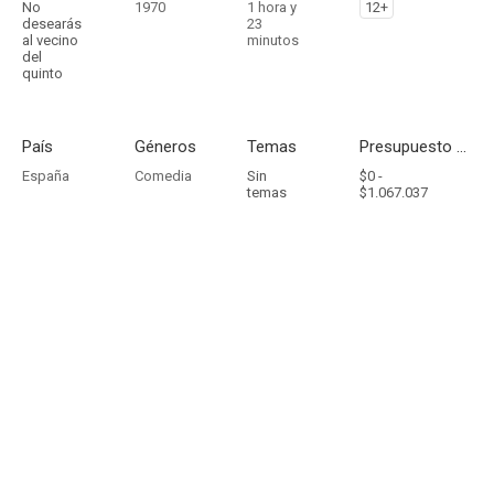
No
1970
1 hora y
12+
desearás
23
al vecino
minutos
del
quinto
País
Géneros
Temas
Presupuesto - Ingresos
España
Comedia
Sin
$0 -
temas
$1.067.037