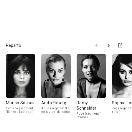
Reparto
Marisa Solinas
Anita Ekberg
Romy
Sophia Lo
Schneider
Luciana (segment
Anita (segment "Le
Zoe (segment
"Renzo e Luciana")
tentazioni del dottor
riffa")
Pupe (segment "Il
Antonio")
lavoro")