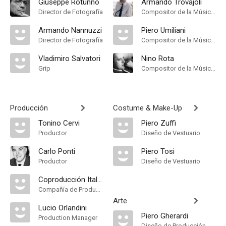
Giuseppe Rotunno
Armando Trovajoli
Director de Fotografía
Compositor de la Música Original
Armando Nannuzzi
Piero Umiliani
Director de Fotografía
Compositor de la Música Original
Vladimiro Salvatori
Nino Rota
Grip
Compositor de la Música Original
Producción
Costume & Make-Up
Tonino Cervi
Piero Zuffi
Productor
Diseño de Vestuario
Carlo Ponti
Piero Tosi
Productor
Diseño de Vestuario
Coproducción Italia-Francia
Compañía de Produccion
Arte
Lucio Orlandini
Piero Gherardi
Production Manager
Diseño de Producción