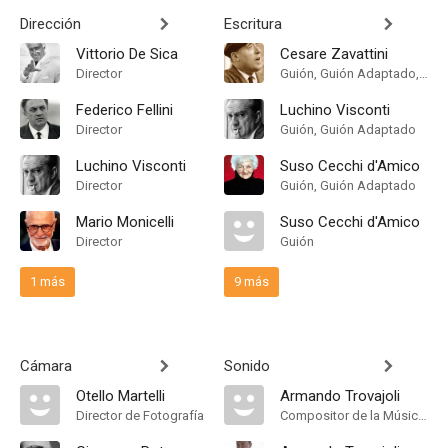
Dirección
Escritura
Vittorio De Sica
Cesare Zavattini
Director
Guión, Guión Adaptado, Idea
Federico Fellini
Luchino Visconti
Director
Guión, Guión Adaptado
Luchino Visconti
Suso Cecchi d'Amico
Director
Guión, Guión Adaptado
Mario Monicelli
Suso Cecchi d'Amico
Director
Guión
1 más
9 más
Cámara
Sonido
Otello Martelli
Armando Trovajoli
Director de Fotografía
Compositor de la Música Original