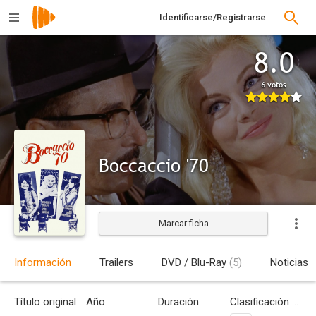
Identificarse/Registrarse
8.0
6 votos
Boccaccio '70
Marcar ficha
Estrenada
Información
Trailers
DVD / Blu-Ray
(5)
Noticias
Título original
Año
Duración
Clasificación por edades