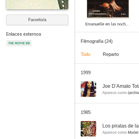
Favorito/a
Emanuelle en las noches porno del mundo
--
Enlaces externos
Filmografía (24)
Todo
Reparto
1999
--
Joe D'Amato Tot
Aparece como
(archi
Los piratas de las islas salvajes
--
1985
--
Los piratas de la
Aparece como
Muriel