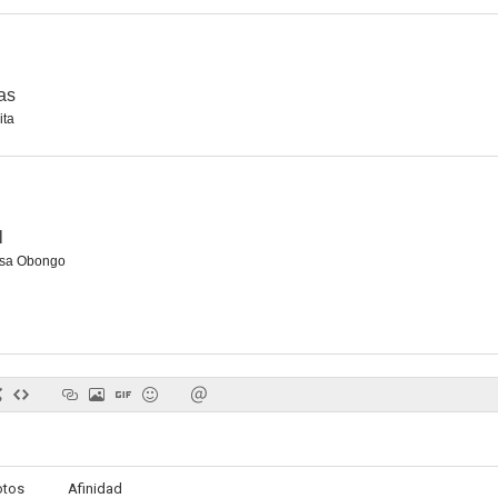
jas
Luca el contrabandista
Evaman, la máquina del amor
ta
--
--
l
esa Obongo
Una donna di notte
Un marido impotente
Crazy Ni
otos
Afinidad