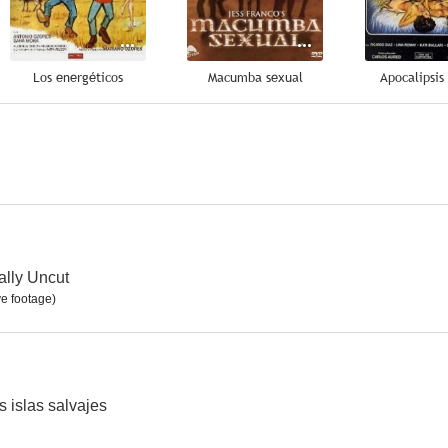
Los energéticos
Macumba sexual
Apocalipsis
--
--
ally Uncut
ve footage)
Infierno entre rejas
Bacanales romanas
Catherine 
--
--
s islas salvajes