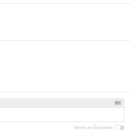
Orinoco, paraíso del sexo
Pensamientos morbosos
El infierno de las mujeres
--
--
--
ghts
Afrodita Negra
La princesa desnuda
Mínimo de
50
palabras