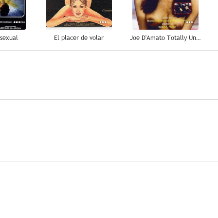
 sexual
El placer de volar
Joe D'Amato Totally Uncut
--
--
--
Chérie
La amante ambiciosa
La porno heredera
--
--
--