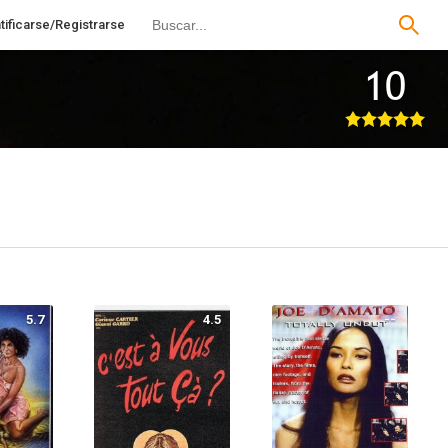
tificarse/Registrarse
10
5.7
4.5
--