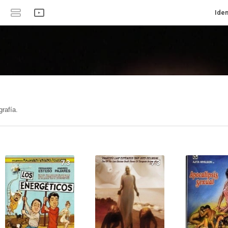
Iden
rafía.
7.3
7.3