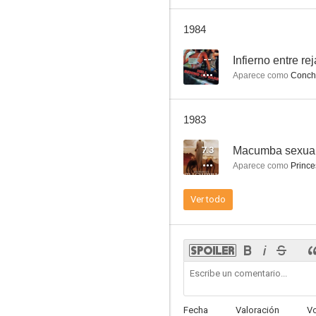
1984
--
Infierno entre re
Sadomania (El infierno de la pasión)
Aparece como
Conchi
--
1983
7.3
Macumba sexua
Aparece como
Princ
Ver todo
Pensión de amor, sexo incluido
Fecha
Valoración
V