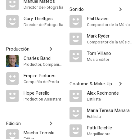
Manuel Mateos
Director de Fotografía
Sonido
Gary Thieltges
Phil Davies
Director de Fotografía
Compositor de la Música Original
Mark Ryder
Compositor de la Música Original
Producción
Tom Villano
Charles Band
Music Editor
Productor, Compañía de Produccion, Productor Ejecutivo
Empire Pictures
Compañía de Produccion
Costume & Make-Up
Hope Perello
Alex Redmonde
Production Assistant
Estilista
Maria Teresa Manara
Estilista
Edición
Patti Reichle
Mischa Tomski
Maquilladora
Editor