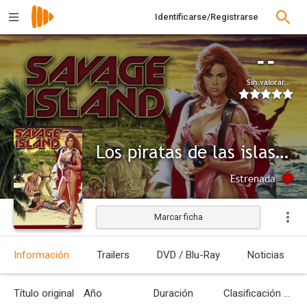
Identificarse/Registrarse
--
Sin valorar
Los piratas de las islas salvajes
Estrenada
Marcar ficha
Información
Trailers
DVD / Blu-Ray
Noticias
Título original
Año
Duración
Clasificación por edades