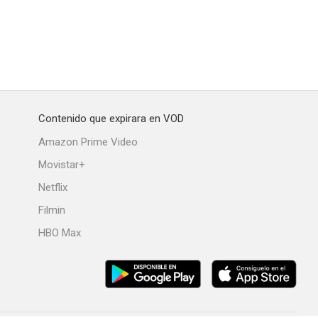
Contenido que expirara en VOD
Amazon Prime Video
Movistar+
Netflix
Filmin
HBO Max