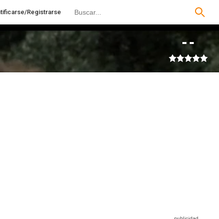
tificarse/Registrarse
--