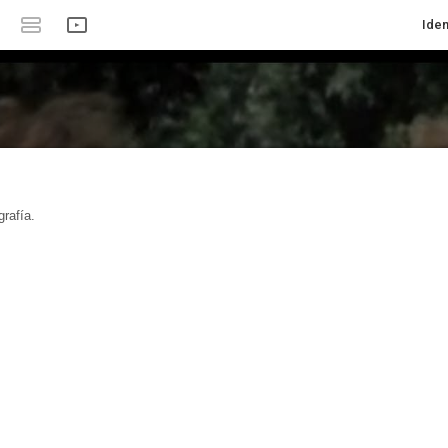
Iden
rafía.