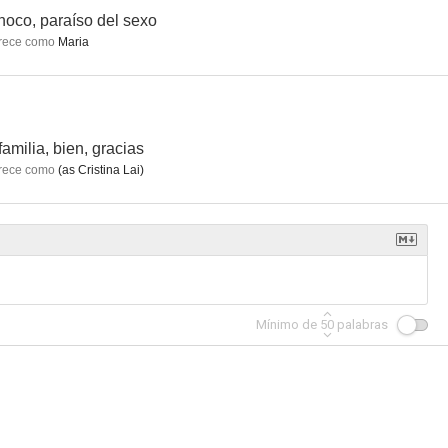
noco, paraíso del sexo
rece como
Maria
familia, bien, gracias
rece como
(as Cristina Lai)
Mínimo de
50
palabras