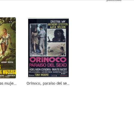
--
--
El infierno de las mujeres
Orinoco, paraíso del sexo