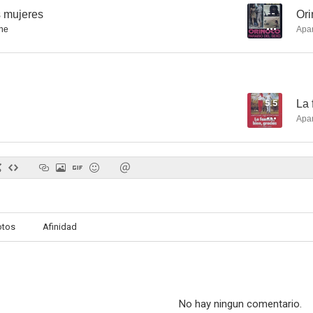
s mujeres
--
Ori
ne
Apa
5.5
La 
Apa
otos
Afinidad
No hay ningun comentario.