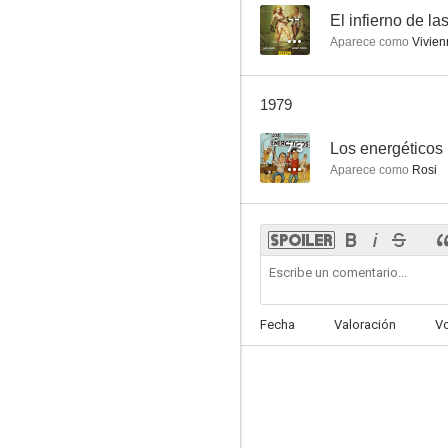
--
El infierno de la
Aparece como
Vivien
1979
7.3
Los energéticos
Aparece como
Rosi
Fecha
Valoración
V