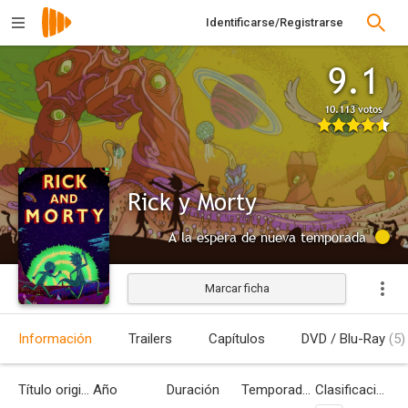
Identificarse/Registrarse
9.1
10.113 votos
Rick y Morty
A la espera de nueva temporada
Marcar ficha
Información
Trailers
Capítulos
DVD / Blu-Ray
(5)
Título original
Año
Duración
Temporadas
Clasificación por edades