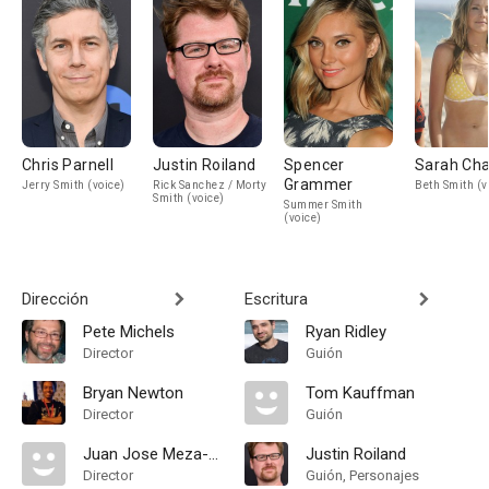
Chris Parnell
Justin Roiland
Spencer
Sarah Cha
Grammer
Jerry Smith (voice)
Rick Sanchez / Morty
Beth Smith (v
Smith (voice)
Summer Smith
(voice)
Dirección
Escritura
Pete Michels
Ryan Ridley
Director
Guión
Bryan Newton
Tom Kauffman
Director
Guión
Juan Jose Meza-Leon
Justin Roiland
Director
Guión, Personajes