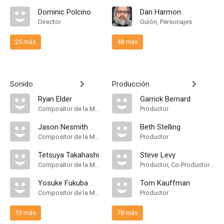
Dominic Polcino
Dan Harmon
Director
Guión, Personajes
25 más
48 más
Sonido
Producción
Ryan Elder
Garrick Bernard
Compositor de la Música Original, Main Title Theme Composer
Productor
Jason Nesmith
Beth Stelling
Compositor de la Música Original
Productor
Tetsuya Takahashi
Steve Levy
Compositor de la Música Original
Productor, Co-Productor, Productor Asociado, Co-Productor Ejecutivo, Productor Ejecutivo
Yosuke Fukuba
Tom Kauffman
Compositor de la Música Original
Productor
13 más
78 más