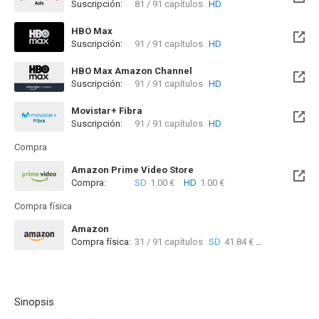
Suscripción:
81 / 91 capítulos
HD
HBO Max
Suscripción:
91 / 91 capítulos
HD
HBO Max Amazon Channel
Suscripción:
91 / 91 capítulos
HD
Movistar+ Fibra
Suscripción:
91 / 91 capítulos
HD
Disponible hasta el Mar, 29 Feb 2028 (Queda 1 año)
Compra
Amazon Prime Video Store
Compra:
SD
1.00 €
HD
1.00 €
Compra física
Amazon
Compra física:
31 / 91 capítulos
SD
41.84 €
10 / 91 
Sinopsis