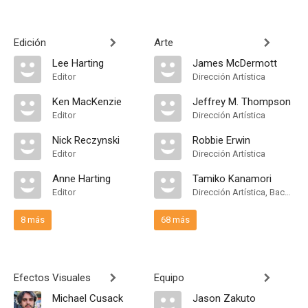
Edición
Arte
Lee Harting
James McDermott
Editor
Dirección Artística
Ken MacKenzie
Jeffrey M. Thompson
Editor
Dirección Artística
Nick Reczynski
Robbie Erwin
Editor
Dirección Artística
Anne Harting
Tamiko Kanamori
Editor
Dirección Artística, Background Designer
8 más
68 más
Efectos Visuales
Equipo
Michael Cusack
Jason Zakuto