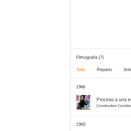
La cesta
--
Filmografía (7)
Todo
Reparto
Art
1966
El Lazarillo de Tormes
--
Proceso a una es
Construction Coordin
1965