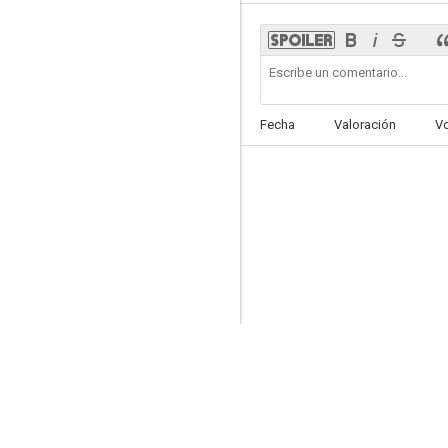
Duelo en la cañada
Fecha
Valoración
V
--
Sucedió en Sevilla