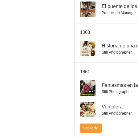
--
El puente de los
Production Manager
Historia de una noche
1963
--
--
Historia de una
Still Photographer
1961
--
Fantasmas en la
Still Photographer
Ventolera
--
Ventolera
--
Still Photographer
Ver todo