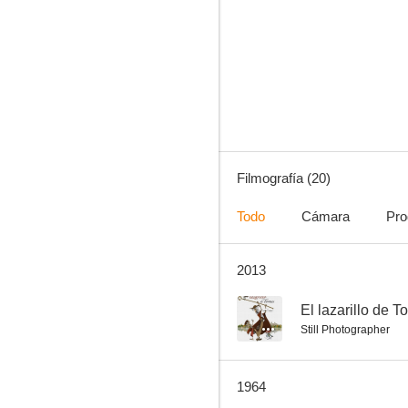
Fedra
5.0
Filmografía (20)
Todo
Cámara
Pro
2013
¡Aquí hay petróleo!
--
--
El lazarillo de 
Still Photographer
1964