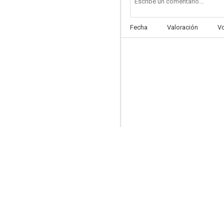
Fecha
Valoración
V
Johnny Test
7.0
Última salida, Brooklyn
6.2