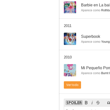
6.8
Aparece como
Rothbart
Ultimátum a la Tierra
2011
8.0
--
Superbook
Aparece como
Young 
2010
8.3
Aparece como
Burnt 
Reunión
Ver todo
7.5