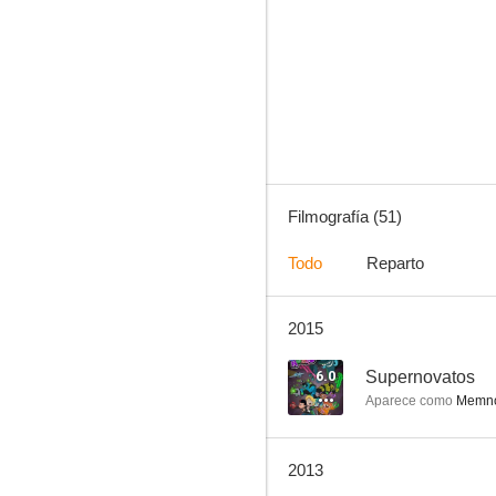
Sensación de vivir - 90210
7.1
Filmografía (51)
Todo
Reparto
2015
Caos
6.0
6.0
Supernovatos
Aparece como
Memn
2013