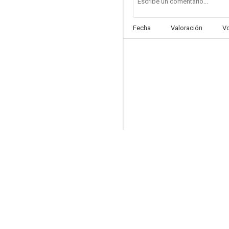
Fecha
Valoración
V
La clase obrera va al paraíso
7.3
Un ejército de cinco hombres
7.1