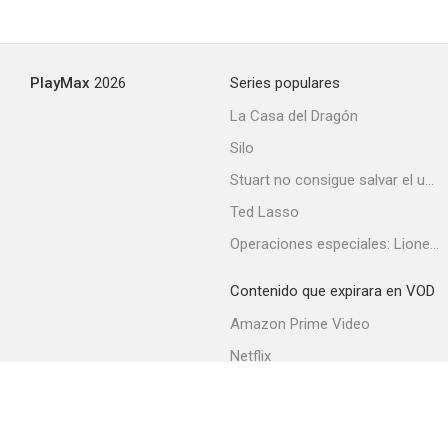
Camina, camina
PlayMax
2026
Series populares
--
La Casa del Dragón
Silo
Stuart no consigue salvar el universo
Ted Lasso
Operaciones especiales: Lioness
Contenido que expirara en VOD
El gran atasco
Amazon Prime Video
--
Netflix
Filmin
Movistar+