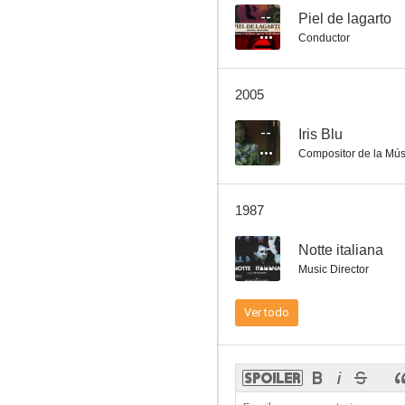
--
Piel de lagarto
Conductor
Llega Sartana
2005
7.8
--
Iris Blu
Compositor de la Mús
1987
--
Notte italiana
Music Director
El halcón y la presa
Ver todo
7.5