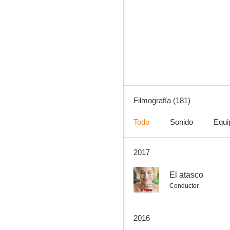
Revolver
9.0
Filmografía (181)
Todo
Sonido
Equi
2017
Teorema
8.0
--
El atasco
Conductor
2016