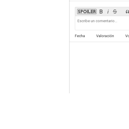
El abanderado
Fecha
Valoración
V
5.0
Frente de Madrid
--