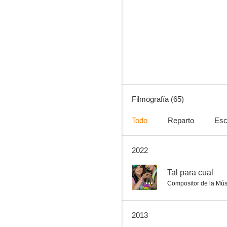
Así es la vida
7.4
Filmografía (65)
Todo
Reparto
Esc
2022
Sin novedad en el Alcázar
7.0
--
Tal para cual
Compositor de la Mús
2013