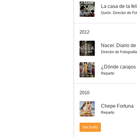
--
La casa de la feli
Guión
,
Director de Fo
Zalacaín el aventurero
2012
6.8
--
Nacer. Diario de
Director de Fotografía
--
¿Dónde carajos
Reparto
2010
La graduada
7.5
Chepe Fortuna
6.0
Reparto
Ver todo