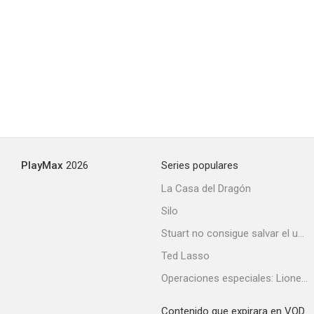
Noche fantástica
--
PlayMax
2026
Series populares
La Casa del Dragón
Silo
Escuadrilla
Stuart no consigue salvar el universo
Ted Lasso
Operaciones especiales: Lioness
Contenido que expirara en VOD