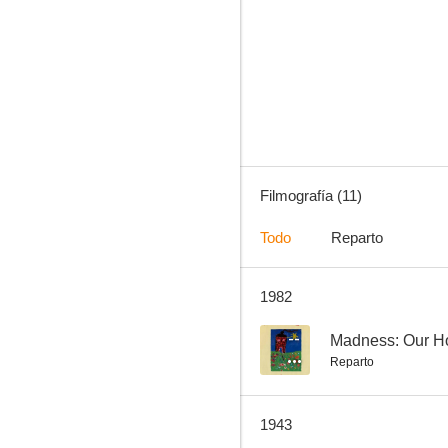
Currito de la Cruz
--
Filmografía (11)
Todo
Reparto
1982
¡Viva Madrid, que es mi pueblo!
--
--
Madness: Our H
Reparto
1943