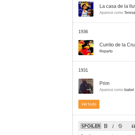
--
La casa de la llu
Aparece como
Teresa
La casa de la Troya
1936
--
Currito de la Cr
Reparto
1931
--
Prim
Aparece como
Isabel
Ver todo