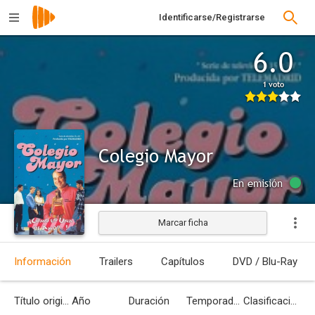
Identificarse/Registrarse
6.0
1 voto
Colegio Mayor
En emisión
Marcar ficha
Información
Trailers
Capítulos
DVD / Blu-Ray
Título original
Año
Duración
Temporadas
Clasificación por edades