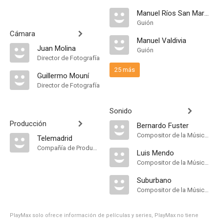
Manuel Ríos San Martín
Guión
Cámara
Manuel Valdivia
Juan Molina
Guión
Director de Fotografía
25 más
Guillermo Mouní
Director de Fotografía
Sonido
Producción
Bernardo Fuster
Compositor de la Música Original
Telemadrid
Compañía de Produccion
Luis Mendo
Compositor de la Música Original
Suburbano
Compositor de la Música Original
PlayMax solo ofrece información de películas y series, PlayMax no tiene