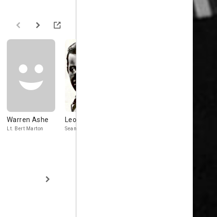
Warren Ashe
Leo Gorcey
Edward Brophy
Eddy Walle
Lt. Bert Marton
Seaman Sarecky
Engineer Casey
Marty, a rivete