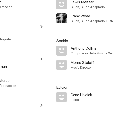
r
Lewis Meltzer
Dirección
Guión, Guión Adaptado
Frank Wead
Guión, Guión Adaptado, Hist
tografía
Sonido
Anthony Collins
Compositor de la Música Orig
Morris Stoloff
lman
Music Director
ctures
Produccion
Edición
Gene Havlick
Editor