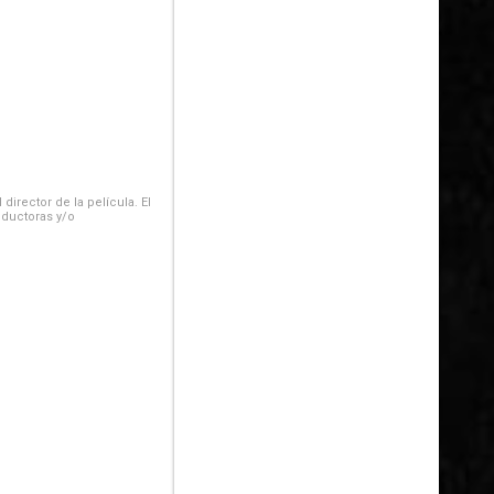
irector de la película. El
oductoras y/o