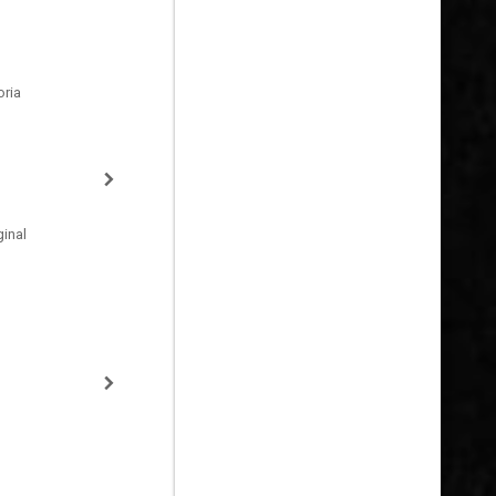
oria
inal