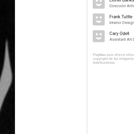
Lionel Bank
Dirección Artí
Frank Tuttle
Interior Desig
Cary Odell
Assistant Art 
PlayMax solo ofrece inform
copyright de las imágenes
distribuidoras.