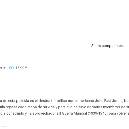
Sitios compatibles
sica:
SD
15.99 €
a de esta película es el destructor bélico norteamericano John Paul Jones, barc
cula repasa cada etapa de su vida y para ello se sirve de varios miembros de s
ó a construirlo y ha aprovechado la II Guerra Mundial (1939-1945) para volver a f
------