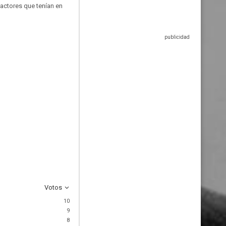
 actores que tenían en
Votos
10
9
8