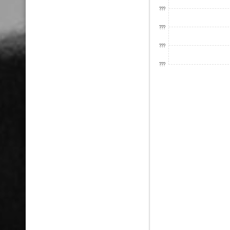
???
???
???
???