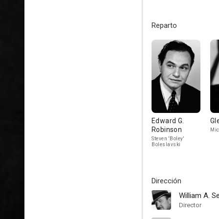
Reparto
Edward G.
Gl
Robinson
Mic
Steven 'Boley'
Boleslavski
Dirección
William A. Se
Director