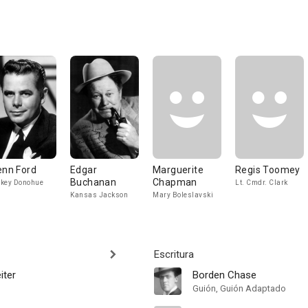
enn Ford
Edgar
Marguerite
Regis Toomey
Buchanan
Chapman
key Donohue
Lt. Cmdr. Clark
Kansas Jackson
Mary Boleslavski
Escritura
iter
Borden Chase
Guión, Guión Adaptado