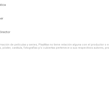
s
stica
ner
Director
ación de películas y series, PlayMax no tiene relación alguna con el productor o el d
, póster, carátula, fotografías y/o cubiertas pertenece a sus respectivos autores, pr