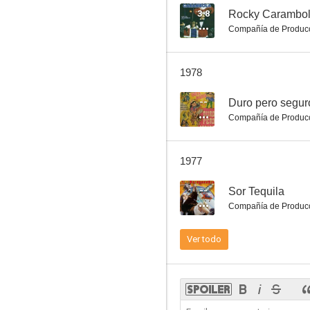
3.8
Rocky Carambola
Compañía de Produc
La madrecita
1978
--
--
Duro pero segur
Compañía de Produc
1977
--
Sor Tequila
Compañía de Produc
Los Beverly de Peralvillo
Ver todo
--