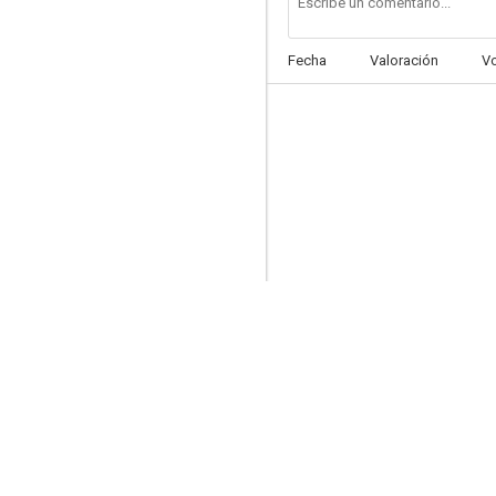
Fecha
Valoración
V
Despedida de casada
--
El amor que yo te di
--