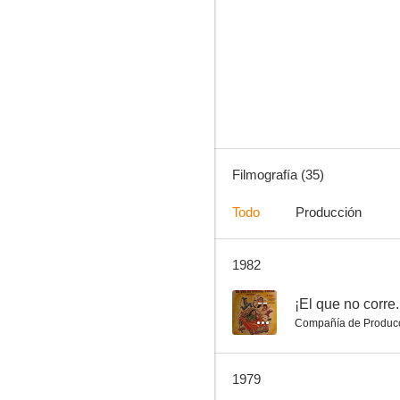
Rocky Carambola (La criada se enamora)
--
Filmografía (35)
Todo
Producción
1982
Sor Tequila
--
--
¡El que no corre.
Compañía de Produc
1979