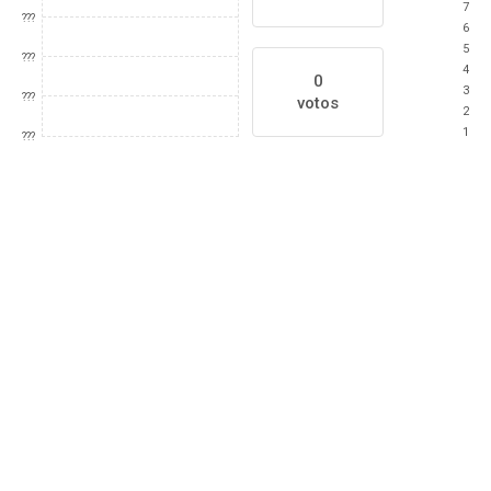
7
???
6
5
???
4
0
3
???
votos
2
1
???