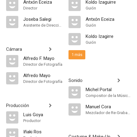
Antxón Eceiza
Koldo Izaguirre
Director
Guión
Joseba Salegi
Antxón Eceiza
Asistente de Dirección
Guión
Koldo Izagirre
Guión
Cámara
1 más
Alfredo F. Mayo
Director de Fotografía
Alfredo Mayo
Sonido
Director de Fotografía
Michel Portal
Compositor de la Música Original
Producción
Manuel Cora
Mezclador de Re-Grabación de Sonido
Luis Goya
Productor
Iñaki Ros
Costume & Make-Up