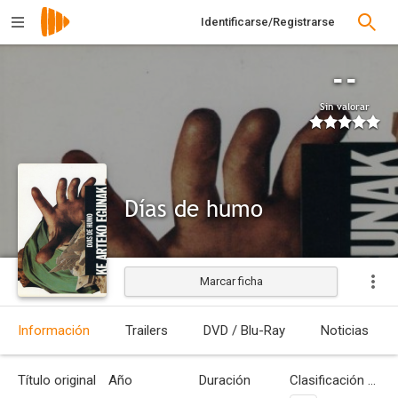
Identificarse/Registrarse
--
Sin valorar
Días de humo
Marcar ficha
Estrenada
Información
Trailers
DVD / Blu-Ray
Noticias
Título original
Año
Duración
Clasificación por edades