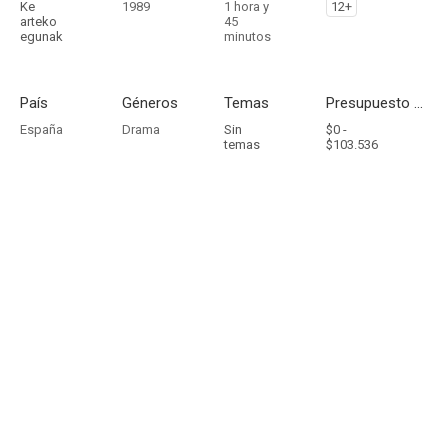
Ke
1989
1 hora y
12+
arteko
45
egunak
minutos
País
Géneros
Temas
Presupuesto - Ingresos
España
Drama
Sin
$0 -
temas
$103.536