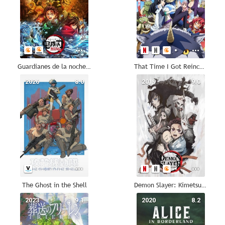
Guardianes de la noche: Kimetsu no Yaiba - La fortaleza infinita
That Time I Got Reincarnated as a Slime
2026
8.0
2019
9.0
The Ghost in the Shell
Demon Slayer: Kimetsu no Yaiba
2023
9.1
2020
8.2