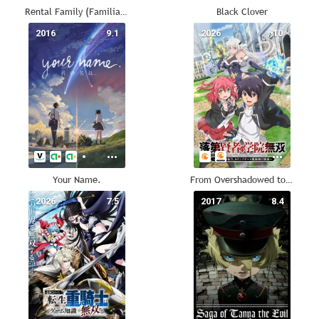
Rental Family (Familia de alquiler)
Black Clover
2016
9.1
2026
10
Your Name.
From Overshadowed to Overpowered
2026
7.5
2017
8.4