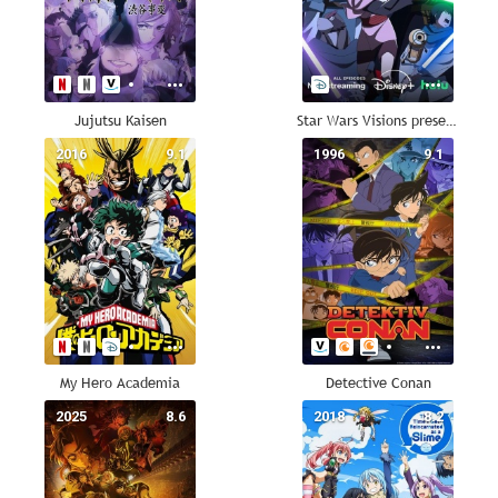
Jujutsu Kaisen
Star Wars Visions presenta: La jedi número 9
2016
9.1
1996
9.1
My Hero Academia
Detective Conan
2025
8.6
2018
8.2