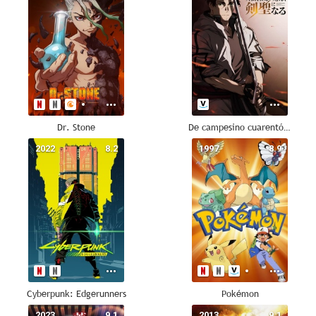
Dr. Stone
De campesino cuarentón a espadachín legendario
2022
8.2
1997
8.9
Cyberpunk: Edgerunners
Pokémon
2023
9.1
2013
9.1