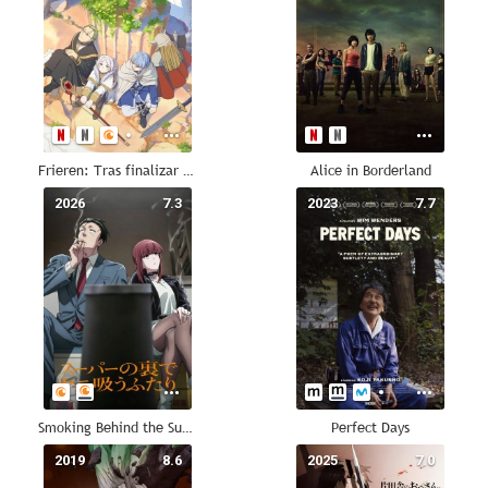
Frieren: Tras finalizar el viaje
Alice in Borderland
2026
7.3
2023
7.7
Smoking Behind the Supermarket with You
Perfect Days
2019
8.6
2025
7.0