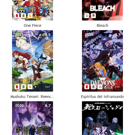
One Piece
Bleach
2021
8.5
2026
9.1
Mushoku Tensei: Reencarnación desde cero
Espíritus del inframundo
2020
8.7
2026
--