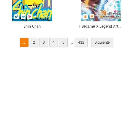
Shin Chan
I Became a Legend After My 10 Year-Long Last Stand
...
1
2
3
4
5
432
Siguiente