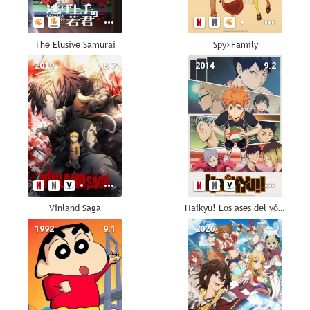
The Elusive Samurai
Spy×Family
2019
8.7
2014
9.2
Vinland Saga
Haikyu! Los ases del vóley
1992
9.1
2026
--