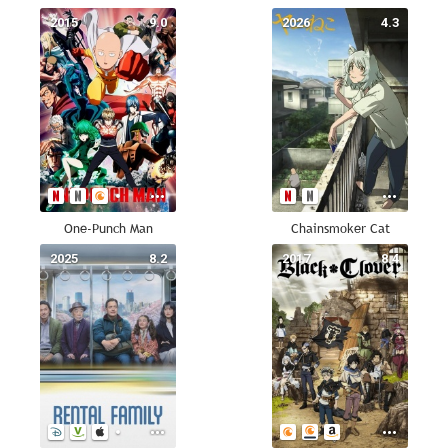
2015
9.0
2026
4.3
One-Punch Man
Chainsmoker Cat
2025
8.2
2017
8.4