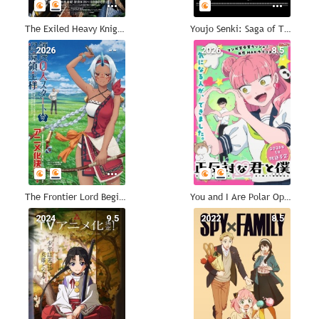
The Exiled Heavy Knight Knows How to Game the System
Youjo Senki: Saga of Tanya the Evil
2026
--
2026
8.5
The Frontier Lord Begins with Zero Subjects
You and I Are Polar Opposites
2024
9.5
2022
8.5