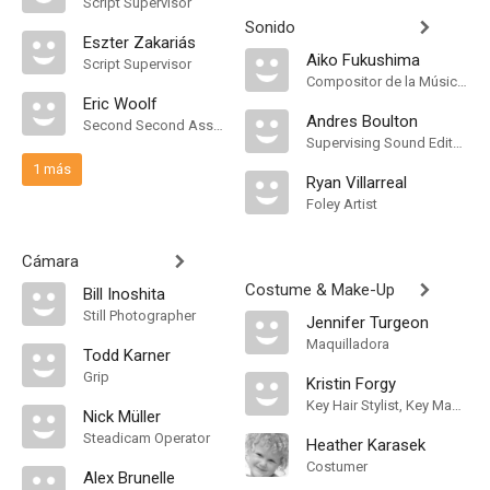
Script Supervisor
Sonido
Eszter Zakariás
Aiko Fukushima
Script Supervisor
Compositor de la Música Original
Eric Woolf
Andres Boulton
Second Second Assistant Director
Supervising Sound Editor, Mezclador de Re-Grabación de Sonido
1 más
Ryan Villarreal
Foley Artist
Cámara
Costume & Make-Up
Bill Inoshita
Still Photographer
Jennifer Turgeon
Maquilladora
Todd Karner
Grip
Kristin Forgy
Key Hair Stylist, Key Makeup Artist
Nick Müller
Steadicam Operator
Heather Karasek
Costumer
Alex Brunelle