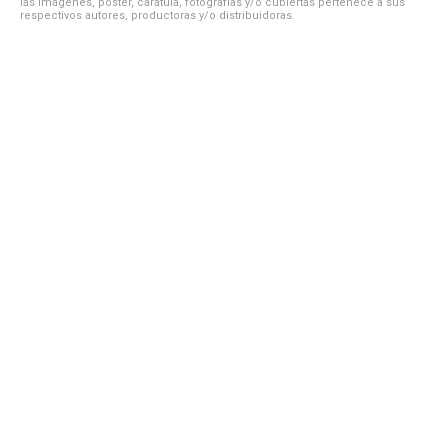
las imágenes, póster, carátula, fotografías y/o cubiertas pertenece a sus
respectivos autores, productoras y/o distribuidoras.