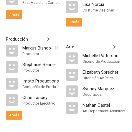
First Assistant Camera
Lisa Norcia
Costume Designer
7 más
1 más
Producción
Arte
Markus Bishop-Hill
Productor
Michelle Patterson
Diseño de Producción
Stephanie Rennie
Productor
Elizabeth Sprecher
Dirección Artística
Imoto Productions
Compañía de Produccion
Sydney Marquez
Decorados
Chris Lancey
Productor Ejecutivo
Nathan Castel
Art Department Assistant
4 más