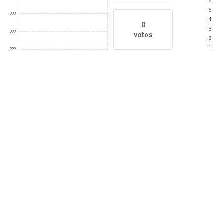
6
5
???
4
0
3
???
votos
2
1
???