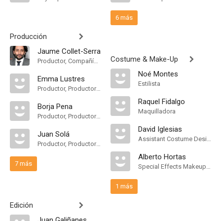
6 más
Producción
Jaume Collet-Serra
Costume & Make-Up
Productor, Compañía de Produccion
Noé Montes
Emma Lustres
Estilista
Productor, Productor Ejecutivo
Raquel Fidalgo
Borja Pena
Maquilladora
Productor, Productor Ejecutivo
David Iglesias
Juan Solá
Assistant Costume Designer
Productor, Productor Ejecutivo
Alberto Hortas
7 más
Special Effects Makeup Artist
1 más
Edición
Juan Galiñanes