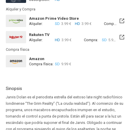
Alquiler y Compra
Amazon Prime Video Store
Alquiler:
SD
3.99 €
HD
3.99 €
Compra:
SD
6
Rakuten TV
Alquiler:
HD
3.99 €
Compra:
SD
5.99 €
HD
7
Compra física
Amazon
Compra física:
SD
9.99 €
Sinopsis
Jarvis Dolan es el periodista estrella del exitoso late night radiofónico
londinense “The Grim Reality” (“La cruda realidad”). Al comienzo de su
programa, unos macabros encapuchados irrumpen en el estudio,
tomando el control a punta de pistola. Están allí para sacar a la luz un
escándalo que podría suponer el final de Jarvis. Obligado a continuar
con el programa siguiendo el guion de los asaltantes, la noche se