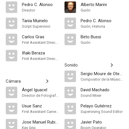
Pedro C. Alonso
Alberto Marini
Director
Guión
Tania Muinelo
Pedro C. Alonso
Script Supervisor
Guión, Historia
Carlos Gras
Beto Bussi
First Assistant Director
Guión
Iñaki Beraza
First Assistant Director
Sonido
Sergio Moure de Oteyza
Compositor de la Música Original
Cámara
Ángel Iguacel
David Machado
Director de Fotografía, Camera Operator
Sound Mixer
Usue Sanz
Pelayo Gutiérrez
First Assistant Camera
Supervising Sound Editor
Jose Manuel Rubido
Javier Pato
Key Grip
Boom Operator