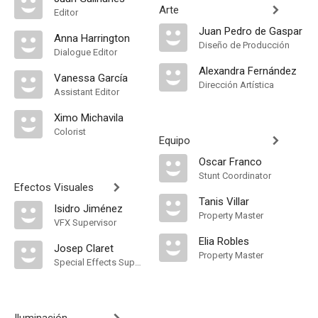
Arte
Editor
Juan Pedro de Gaspar
Anna Harrington
Diseño de Producción
Dialogue Editor
Alexandra Fernández
Vanessa García
Dirección Artística
Assistant Editor
Ximo Michavila
Colorist
Equipo
Oscar Franco
Stunt Coordinator
Efectos Visuales
Tanis Villar
Isidro Jiménez
Property Master
VFX Supervisor
Elia Robles
Josep Claret
Property Master
Special Effects Supervisor