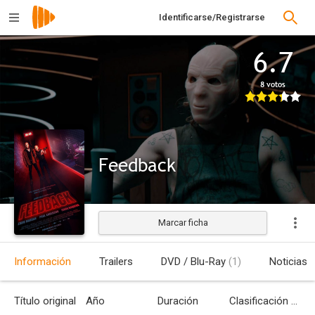
Identificarse/Registrarse
6.7
8 votos
Feedback
Marcar ficha
Información
Trailers
DVD / Blu-Ray
(1)
Noticias
Título original
Año
Duración
Clasificación por edades