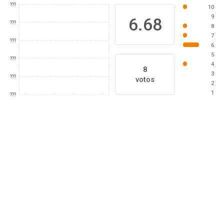
???
10
9
6.68
???
8
7
???
6
5
???
4
8
3
???
votos
2
1
???