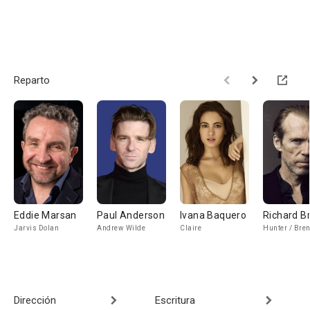
Reparto
Eddie Marsan
Paul Anderson
Ivana Baquero
Richard B
Jarvis Dolan
Andrew Wilde
Claire
Hunter / Bre
Dirección
Escritura