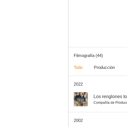
El calzonazos
7.8
Filmografía (44)
Todo
Producción
2022
Es peligroso casarse a los 60
7.6
7.8
Los renglones to
Compañía de Produc
2002