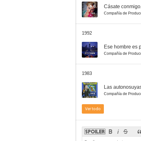
6.0
Cásate conmigo,
Compañía de Produc
El padre de la criatura
1992
7.3
--
Ese hombre es p
Compañía de Produc
1983
--
Las autonosuya
Compañía de Produc
Los guardiamarinas
Ver todo
7.0