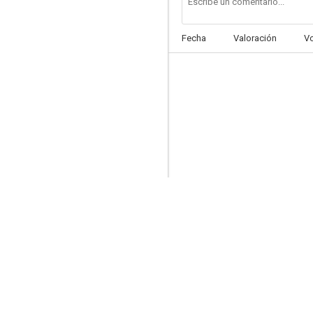
Fecha
Valoración
V
Hay que educar a papá
6.9
El abuelo tiene un plan
6.8