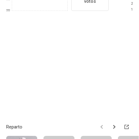
votos
2
1
???
Reparto