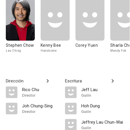
Stephen Chow
Kenny Bee
Corey Yuen
Sharla Ch
Lau Ching
Handsome
Mandy Fok
Dirección
Escritura
Rico Chu
Jeff Lau
Director
Guión
Joh Chung-Sing
Hoh Dung
Director
Guión
Jeffrey Lau Chun-Wai
Guión