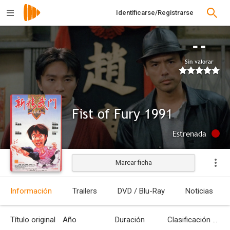
Identificarse/Registrarse
--
Sin valorar
Fist of Fury 1991
Estrenada
Marcar ficha
Información
Trailers
DVD / Blu-Ray
Noticias
Título original
Año
Duración
Clasificación por edades