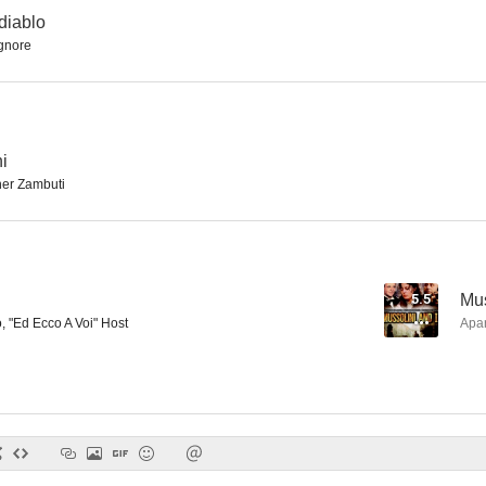
diablo
gnore
No tocar a la mujer blanca
The Last Days of Night
Grandi mag
--
--
i
er Zambuti
5.5
Mus
, "Ed Ecco A Voi" Host
Apa
Habibi, amor mío
Action
On the Nigh
--
--