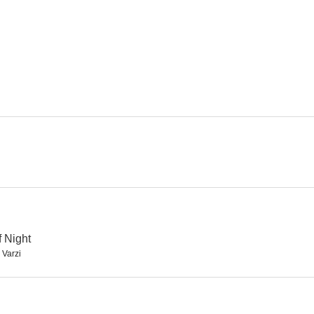
Corrupción de menores
Noches de Casablanca
Crónica de 
6.0
6.0
La espada del vencedor
Un maldito embrollo
Mussolini
3.8
--
 Night
 Varzi