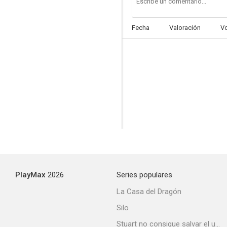
Fecha
Valoración
V
Gente de respeto
--
PlayMax
2026
Series populares
Pistolero mortal... a veces
La Casa del Dragón
--
Silo
Stuart no consigue salvar el universo