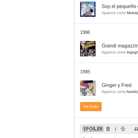
10
Soy el pequeño 
Aparece como
Monsi
Yo la conocía bien
1986
--
--
Grandi magazzin
Aparece como
Ingegn
1985
7.0
Ginger y Fred
Aparece como
Aurelio
Mi faccia causa
Ver todo
--