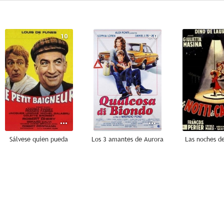
10
8.0
Sálvese quien pueda
Los 3 amantes de Aurora
Las noches de
7.0
7.0