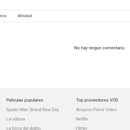
otos
Afinidad
¿Permite, señora... que ame a su hija?
Golpe a la italiana
Nuestro hombr
--
--
No hay ningun comentario.
Peliculas populares
Top proveedores VOD
Abuso de poder
La gran bacanal
Buen golpe, 
Spider-Man: Brand New Day
Amazon Prime Video
--
--
La odisea
Netflix
La boca del diablo
Filmin