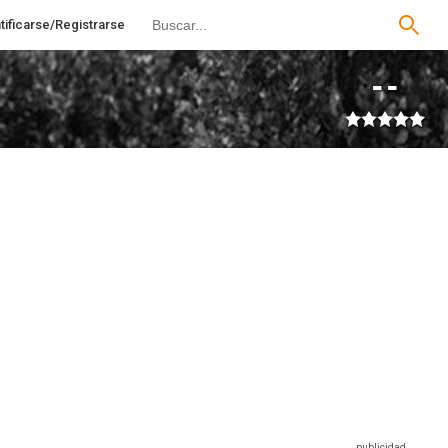
tificarse/Registrarse
--