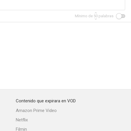
Mínimo de
50
palabras
e de Milán
La policía agradece
Il generale dorme in piedi
--
--
--
Contenido que expirara en VOD
muchachos
Il provinciale
El hombre orquesta
Amazon Prime Video
--
--
--
Netflix
Filmin