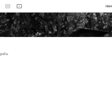
Iden
rafía.