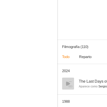
Violación en el último tren de la noche
6.2
Filmografía (110)
Todo
Reparto
2024
Muerte en Venecia
4.0
--
The Last Days of
Aparece como
Sergio
1988