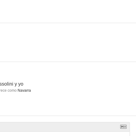
azzini
Sálvese quien pueda
Uno scandalo perbene
--
--
--
solini y yo
rece como
Navarra
t Train
L'affaire Suisse
Brigada antidroga
--
--
--