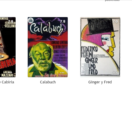
7.8
7.8
7.0
 Cabiria
Calabuch
Ginger y Fred
7.0
6.7
6.3