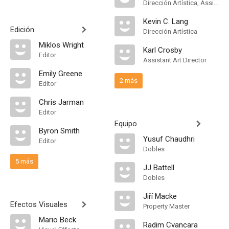
Dirección Artística, Assistant Art Director
Kevin C. Lang
Edición
Dirección Artística
Miklos Wright
Karl Crosby
Editor
Assistant Art Director
Emily Greene
2 más
Editor
Chris Jarman
Editor
Equipo
Byron Smith
Yusuf Chaudhri
Editor
Dobles
5 más
JJ Battell
Dobles
Jiří Macke
Efectos Visuales
Property Master
Mario Beck
Radim Cvancara