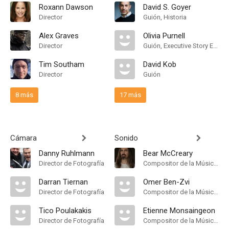
Roxann Dawson
David S. Goyer
Director
Guión, Historia
Alex Graves
Olivia Purnell
Director
Guión, Executive Story Editor
Tim Southam
David Kob
Director
Guión
8 más
17 más
Cámara
Sonido
Danny Ruhlmann
Bear McCreary
Director de Fotografía
Compositor de la Música Original
Darran Tiernan
Omer Ben-Zvi
Director de Fotografía
Compositor de la Música Original
Tico Poulakakis
Etienne Monsaingeon
Director de Fotografía
Compositor de la Música Original