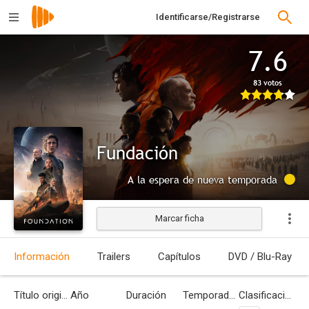
Identificarse/Registrarse
7.6
83 votos
Fundación
A la espera de nueva temporada
Marcar ficha
Información
Trailers
Capítulos
DVD / Blu-Ray
Título original
Año
Duración
Temporadas
Clasificación por edades