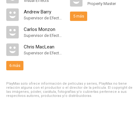
Visual Effects
Property Master
Andrew Barry
5 más
Supervisor de Efectos Visuales
Carlos Monzon
Supervisor de Efectos Visuales
Chris MacLean
Supervisor de Efectos Visuales
6 más
PlayMax solo ofrece información de películas y series, PlayMax no tiene
relación alguna con el productor o el director de la película. El copyright de
las imágenes, póster, carátula, fotografías y/o cubiertas pertenece a sus
respectivos autores, productoras y/o distribuidoras.