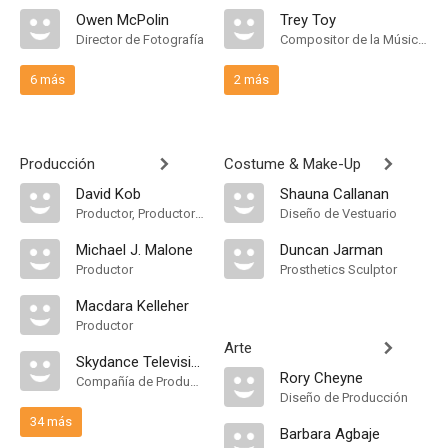
Owen McPolin
Trey Toy
Director de Fotografía
Compositor de la Música Original
6 más
2 más
Producción
Costume & Make-Up
David Kob
Shauna Callanan
Productor, Productor Ejecutivo, Productor Supervisor
Diseño de Vestuario
Michael J. Malone
Duncan Jarman
Productor
Prosthetics Sculptor
Macdara Kelleher
Productor
Arte
Skydance Television
Rory Cheyne
Compañía de Produccion
Diseño de Producción
34 más
Barbara Agbaje