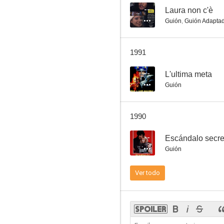
--
Laura non c'è
Guión
,
Guión Adapta
Dos más dos
1991
5.5
--
L'ultima meta
Guión
1990
--
Escándalo secre
Guión
La rebelión de los cosacos
Ver todo
2.0