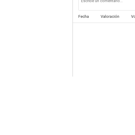
Fecha
Valoración
V
La casa nel tempo (AKA The House of Clocks)
--
Escándalo secreto
--