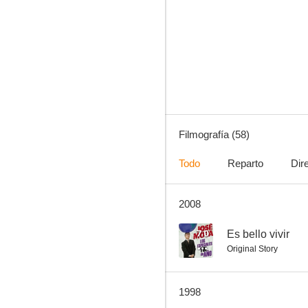
El destripador de Nueva York
7.0
Filmografía (58)
Todo
Reparto
Dir
2008
Jaimito contra todos
6.5
7.0
Es bello vivir
Original Story
1998