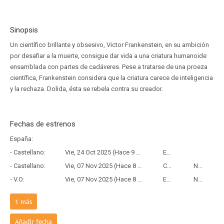
Sinopsis
Un científico brillante y obsesivo, Victor Frankenstein, en su ambición
por desafiar a la muerte, consigue dar vida a una criatura humanoide
ensamblada con partes de cadáveres. Pese a tratarse de una proeza
científica, Frankenstein considera que la criatura carece de inteligencia
y la rechaza. Dolida, ésta se rebela contra su creador.
Fechas de estrenos
España:
- Castellano:
Vie, 24 Oct 2025 (Hace 9 meses y 12 días)
Estreno
- Castellano:
Vie, 07 Nov 2025 (Hace 8 meses y 28 días)
Copia Digital
Netflix España
- V.O:
Vie, 07 Nov 2025 (Hace 8 meses y 28 días)
Estreno
Netflix
Estados Unidos:
1
más
- Inglés:
Vie, 17 Oct 2025 (Hace 9 meses y 19 días)
Estreno
Añadir fecha