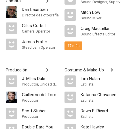
Cámara
Sound Designer, Supervising Sound Editor
Dan Laustsen
Mitch Low
Director de Fotografía
Sound Mixer
Gilles Corbeil
Craig MacLellan
Camera Operator
Sound Effects Editor
James Frater
17 más
Steadicam Operator
Producción
Costume & Make-Up
J. Miles Dale
Tim Nolan
Productor, Unidad de Producción
Estilista
Guillermo del Toro
Katarina Chovanec
Productor
Estilista
Scott Stuber
Dawn E. Rivard
Productor
Estilista
Double Dare You
Kate Hawley