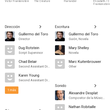
Victor Frankenstein
The Creature
Harlander
Elizabeth / C
Frankenstein
Dirección
Escritura
Guillermo del Toro
Guillermo del Toro
Director
Guión, Novela
Dug Rotstein
Mary Shelley
Script Supervisor
Novela
Chad Belair
Marc Kuitenbrouwer
Second Assistant Director
Other
Karen Young
Second Assistant Director
Sonido
1 más
Alexandre Desplat
Compositor de la Música Original, Conductor
Nathan Robitaille