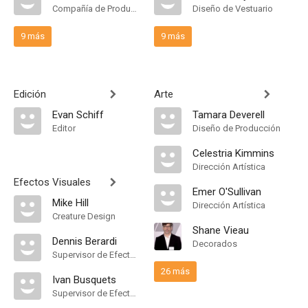
Compañía de Produccion
Diseño de Vestuario
9 más
9 más
Edición
Arte
Evan Schiff
Tamara Deverell
Editor
Diseño de Producción
Celestria Kimmins
Dirección Artística
Efectos Visuales
Emer O'Sullivan
Mike Hill
Dirección Artística
Creature Design
Shane Vieau
Dennis Berardi
Decorados
Supervisor de Efectos Visuales
26 más
Ivan Busquets
Supervisor de Efectos Visuales