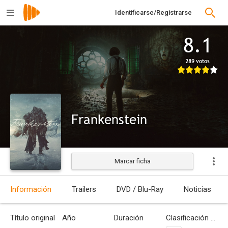
Identificarse/Registrarse
8.1
289 votos
Frankenstein
Marcar ficha
Estrenada
Información
Trailers
DVD / Blu-Ray
Noticias
Título original
Año
Duración
Clasificación por edades