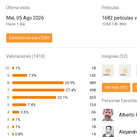
Última visita
Películas
Mié, 05 Ago 2026
1682 películas v
Hace 1 día
126d 14h 49m
Estadísticas para 2026
Valoraciones (1818)
Insignias (52)
10
1%
18
9
7.9%
143
8
26.9%
489
Ver más (47)
7
27.4%
498
6
23.1%
420
Personas favorita
5
7.4%
134
4
3.6%
66
Alberto
3
1%
18
2
1%
18
Alejand
1
0.8%
14