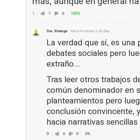
más, aunque en general ha 
1
1
0
100%
Sra. Strange
Hace 4 meses y 20 días
La verdad que sí, es una
debates sociales pero lu
extraño...
Tras leer otros trabajos 
común denominador en su
planteamientos pero lueg
conclusión convincente, 
hacia narrativas sencillas
0
0
0
0%