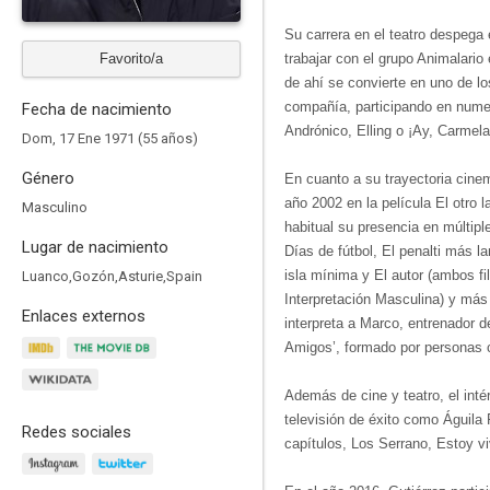
Su carrera en el teatro despega
Favorito/a
trabajar con el grupo Animalario 
de ahí se convierte en uno de l
compañía, participando en nume
Fecha de nacimiento
Andrónico, Elling o ¡Ay, Carmela
Dom, 17 Ene 1971 (55 años)
Género
En cuanto a su trayectoria cine
año 2002 en la película El otro l
Masculino
habitual su presencia en múltipl
Lugar de nacimiento
Días de fútbol, El penalti más la
isla mínima y El autor (ambos fi
Luanco,Gozón,Asturie,Spain
Interpretación Masculina) y má
Enlaces externos
interpreta a Marco, entrenador d
Amigos’, formado por personas c
Además de cine y teatro, el inté
televisión de éxito como Águila
Redes sociales
capítulos, Los Serrano, Estoy vi