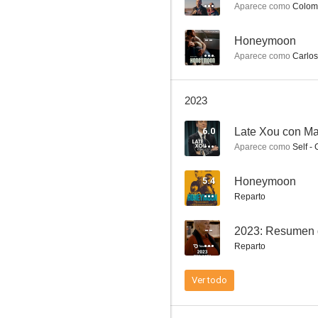
Aparece como
Colom
--
Honeymoon
Aparece como
Carlos
2023
6.0
Late Xou con Ma
Bajocero
Aparece como
Self - 
6.9
5.4
Honeymoon
Reparto
--
2023: Resumen 
Reparto
Ver todo
Vergüenza