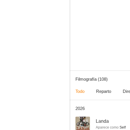
El caso Asunta
7.9
Filmografía (108)
Todo
Reparto
Dir
2026
El olivo
7.7
9.0
Landa
Aparece como
Self