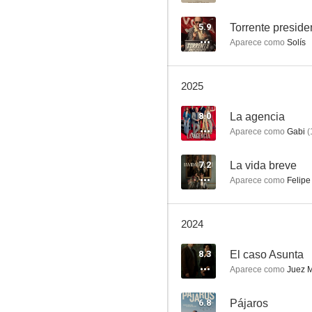
5.9
Torrente preside
Aparece como
Solís
2025
Modelo 77
8.0
La agencia
Aparece como
Gabi
(
7.3
7.2
La vida breve
Aparece como
Felipe
2024
8.3
El caso Asunta
Aparece como
Juez M
Truman
7.2
6.8
Pájaros