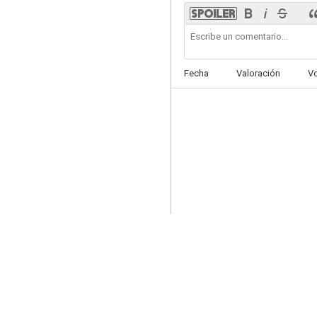
6.8
Fecha
Valoración
V
Un franco, 14 pesetas
6.7