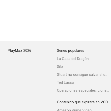
Historias de ficción
--
PlayMax
2026
Series populares
La Casa del Dragón
Un paraíso en el Camino
Silo
--
Stuart no consigue salvar el universo
Ted Lasso
Operaciones especiales: Lioness
Contenido que expirara en VOD
Amazon Prime Video